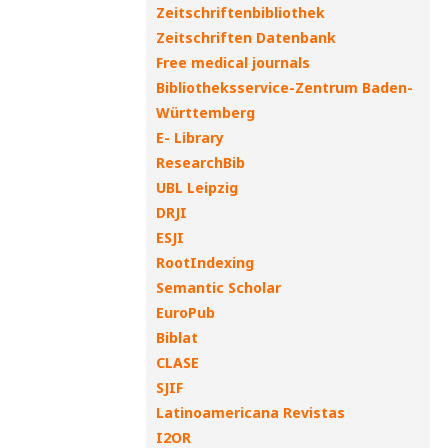
Zeitschriftenbibliothek
Zeitschriften Datenbank
Free medical journals
Bibliotheksservice-Zentrum Baden-
Württemberg
E- Library
ResearchBib
UBL Leipzig
DRJI
ESJI
RootIndexing
Semantic Scholar
EuroPub
Biblat
CLASE
SJIF
Latinoamericana Revistas
I2OR