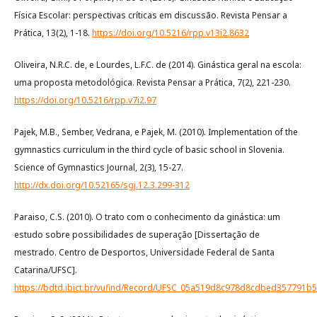
Física Escolar: perspectivas críticas em discussão. Revista Pensar a
Prática, 13(2), 1-18.
https://doi.org/10.5216/rpp.v13i2.8632
Oliveira, N.R.C. de, e Lourdes, L.F.C. de (2014). Ginástica geral na escola:
uma proposta metodológica. Revista Pensar a Prática, 7(2), 221-230.
https://doi.org/10.5216/rpp.v7i2.97
Pajek, M.B., Sember, Vedrana, e Pajek, M. (2010). Implementation of the
gymnastics curriculum in the third cycle of basic school in Slovenia.
Science of Gymnastics Journal, 2(3), 15-27.
http://dx.doi.org/10.52165/sgj.12.3.299-312
Paraiso, C.S. (2010). O trato com o conhecimento da ginástica: um
estudo sobre possibilidades de superação [Dissertação de
mestrado. Centro de Desportos, Universidade Federal de Santa
Catarina/UFSC].
https://bdtd.ibict.br/vufind/Record/UFSC_05a519d8c978d8cdbed357791b