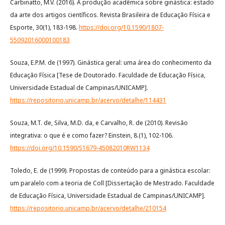
Carbinatto, M.V. (2016). A produção acadêmica sobre ginástica: estado
da arte dos artigos cientíﬁcos. Revista Brasileira de Educação Física e
Esporte, 30(1), 183-198.
https://doi.org/10.1590/1807-
55092016000100183
Souza, E.P.M. de (1997). Ginástica geral: uma área do conhecimento da
Educação Física [Tese de Doutorado. Faculdade de Educação Física,
Universidade Estadual de Campinas/UNICAMP].
https://repositorio.unicamp.br/acervo/detalhe/114431
Souza, M.T. de, Silva, M.D. da, e Carvalho, R. de (2010). Revisão
integrativa: o que é e como fazer? Einstein, 8.(1), 102-106.
https://doi.org/10.1590/S1679-45082010RW1134
Toledo, E. de (1999). Propostas de conteúdo para a ginástica escolar:
um paralelo com a teoria de Coll [Dissertação de Mestrado. Faculdade
de Educação Física, Universidade Estadual de Campinas/UNICAMP].
https://repositorio.unicamp.br/acervo/detalhe/210154