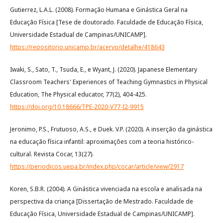
Gutierrez, L.A.L. (2008). Formação Humana e Ginástica Geral na
Educação Física [Tese de doutorado. Faculdade de Educação Física,
Universidade Estadual de Campinas/UNICAMP].
https://repositorio.unicamp.br/acervo/detalhe/418643
Iwaki, S., Sato, T., Tsuda, E., e Wyant, J. (2020). Japanese Elementary
Classroom Teachers' Experiences of Teaching Gymnastics in Physical
Education, The Physical educator, 77(2), 404-425.
https://doi.org/10.18666/TPE-2020-V77-I2-9915
Jeronimo, P.S., Frutuoso, A.S., e Duek. V.P. (2020). A inserção da ginástica
na educação física infantil: aproximações com a teoria histórico-
cultural. Revista Cocar, 13(27).
https://periodicos.uepa.br/index.php/cocar/article/view/2917
Koren, S.B.R. (2004). A Ginástica vivenciada na escola e analisada na
perspectiva da criança [Dissertação de Mestrado. Faculdade de
Educação Física, Universidade Estadual de Campinas/UNICAMP].