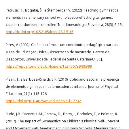
Petrušič, T., Bogataj, Š., e Štemberger, V. (2022). Teaching gymnastics
elements in elementary school with placebo-effect digital games:
cluster-randomised controlled Trial, Kinesiologia Slovenica, 28(3), 5-15.
http://dx.doi.org/10.52165/kinsi.28.3.5-15
Pires, V. (2002). Ginástica rítmica: um contributo pedagógico para as
aulas de Educação Física [Dissertação de mestrado. Centro de
Desportos, Universidade Federal de Santa Catarina/UFSC].
https://repositorio.ufsc.br/handle/123456789/86399
Pizani, J., e Barbosa-Rinaldi, I. P. (2010). Cotidiano escolar: a presença
de elementos gímnicos nas brincadeiras infantis. Journal of Physical
Education, 21(1), 115-126.
https://doi.org/10.4025/reveducfis.v21i1.7732
Rudd, J.R., Barnett, L.M., Farrow, D., Berry, J., Borkoles, E., e Polman, R.
(2017). The Impact of Gymnastics on Children’s Physical Self-Concept
and Movement Skill Development in Primary Schools. Measurement in