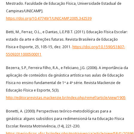
Mestrado. Faculdade de Educação Física, Universidade Estadual de
Campinas/UNICAMP].
https://doi.org/10.47749/T/UNICAMP.2005.342539
Betti, M., Ferraz, O.L., e Dantas, L.E.P.B.T. (2011). Educação Física Escolar:
estado da arte e direções futuras. Revista Brasileira de Educação
Física e Esporte, 25, 105-15, dez. 2011.
https://doi.org/10.1590/S1807-
55092011000500011
Bezerra, S.P., Ferreira Filho, R.A., e Feliciano, J.G. (2006). A importância da
aplicação de conteúdos da ginástica artística nas aulas de Educação
Física no ensino fundamental de 1ª a 4ª série. Revista Mackenzie de
Educação Física e Esporte, 5(3).
http://editorarevistas.mackenzie.br/index.php/remef/article/view/1905
Bonetti, A. (2000). Perspectivas teórico-metodológicas para a
ginástica: alguns subsídios para redimensioná-la na Educação Física
Escolar. Revista Motrivivência, (14), 221-230.
https://periodicos.ufsc.br/index.php/motrivivencia/article/view/5841/20396