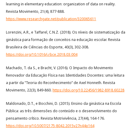
learning in elementary education: organization of data on reality.
Revista Movimento, 21(4), 877-888.
https://www.researchgate.net/publication/320065611
Lorenzini, A.R., e Taffarel, C.N.Z. (2018). Os níveis de sistematização da
ginástica para formação de conceitos na educação escolar. Revista
Brasileira de Ciências do Esporte, 40(3), 302-308.
https://doi.org/10.1016/j.rbce.2018.03.004
Machado, T. da S., e Bracht, V. (2016). O Impacto do Movimento
Renovador da Educação Física nas Identidades Docentes: uma leitura
a partir da “Teoria do Reconhecimento” de Axel Honneth. Revista
Movimento, 22(3), 849-860.
https://doi.org/10.22456/1982-8918.60228
Maldonado, D.T., e Bocchini, D. (2015). Ensino da ginástica na Escola
Pública: as três dimensões do conteúdo e o desenvolvimento do
pensamento crítico. Revista Motrivivência, 27(44), 164-176.
https://doi.org/10.5007/2175-8042.2015v27n44p164