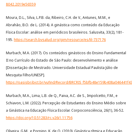
8042.2019e56559
Moura, D.L., Silva, L.P.B. da, Ribeiro, C.H. de V., Antunes, M.M., e
Abrahão, B.O. de L. (2014). A ginástica como conteúdo da Educação
Física Escolar: análise em periódicos brasileiros. Salusvita, 33(2), 181-
195.
https://search.bvsalud.org/gim/resource/es/lil-737176
Murbach, M.A. (2017). Os conteúdos ginásticos do Ensino Fundamental
II no Currículo do Estado de São Paulo: desenvolvimento e análise
[Dissertação de Mestrado. Universidade Estadual Paulista Júlio de
Mesquita Filho/UNESP].
https://oasisbr.ibict.br/vufind/Record/BRCRIS_f5bfb48e159b408a046441f
Murbach, M.A., Lima, L.B. de Q., Paiva, A.C. de S., Impolcetto, F.M., e
Schiavon, L.M. (2022). Percepção de Estudantes do Ensino Médio sobre
a Ginástica na Educação Física Escolar. Corpoconsciência, 26(1), 36-52.
https://doi.org/10.51283/rc.v26i1.11756
Oliveira, G.M., e Porpino, K. de O. (2010). Ginástica rítmica e Educação