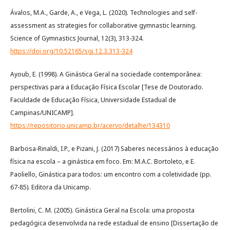
Ávalos, M.A., Garde, A., e Vega, L. (2020). Technologies and self-
assessment as strategies for collaborative gymnastic learning.
Science of Gymnastics Journal, 12(3), 313-324.
https://doi.org/10.52165/sgj.12.3.313-324
Ayoub, E. (1998). A Ginástica Geral na sociedade contemporânea:
perspectivas para a Educação Física Escolar [Tese de Doutorado.
Faculdade de Educação Física, Universidade Estadual de
Campinas/UNICAMP].
https://repositorio.unicamp.br/acervo/detalhe/134310
Barbosa-Rinaldi, I.P., e Pizani, J. (2017) Saberes necessários à educação
física na escola – a ginástica em foco. Em: M.A.C. Bortoleto, e E.
Paoliello, Ginástica para todos: um encontro com a coletividade (pp.
67-85). Editora da Unicamp.
Bertolini, C. M. (2005). Ginástica Geral na Escola: uma proposta
pedagógica desenvolvida na rede estadual de ensino [Dissertação de