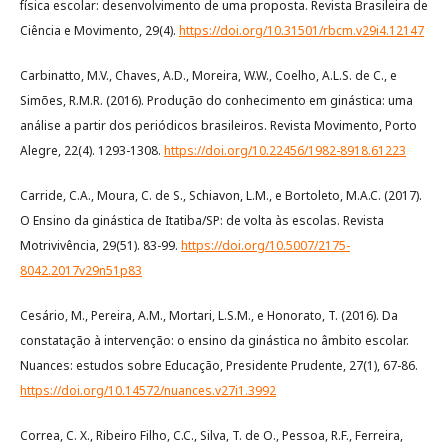
física escolar: desenvolvimento de uma proposta. Revista Brasileira de
Ciência e Movimento, 29(4).
https://doi.org/10.31501/rbcm.v29i4.12147
Carbinatto, M.V., Chaves, A.D., Moreira, W.W., Coelho, A.L.S. de C., e
Simões, R.M.R. (2016). Produção do conhecimento em ginástica: uma
análise a partir dos periódicos brasileiros. Revista Movimento, Porto
Alegre, 22(4). 1293-1308.
https://doi.org/10.22456/1982-8918.61223
Carride, C.A., Moura, C. de S., Schiavon, L.M., e Bortoleto, M.A.C. (2017).
O Ensino da ginástica de Itatiba/SP: de volta às escolas. Revista
Motrivivência, 29(51). 83-99.
https://doi.org/10.5007/2175-
8042.2017v29n51p83
Cesário, M., Pereira, A.M., Mortari, L.S.M., e Honorato, T. (2016). Da
constatação à intervenção: o ensino da ginástica no âmbito escolar.
Nuances: estudos sobre Educação, Presidente Prudente, 27(1), 67-86.
https://doi.org/10.14572/nuances.v27i1.3992
Correa, C. X., Ribeiro Filho, C.C., Silva, T. de O., Pessoa, R.F., Ferreira,