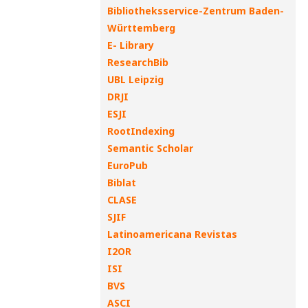
Bibliotheksservice-Zentrum Baden-
Württemberg
E- Library
ResearchBib
UBL Leipzig
DRJI
ESJI
RootIndexing
Semantic Scholar
EuroPub
Biblat
CLASE
SJIF
Latinoamericana Revistas
I2OR
ISI
BVS
ASCI