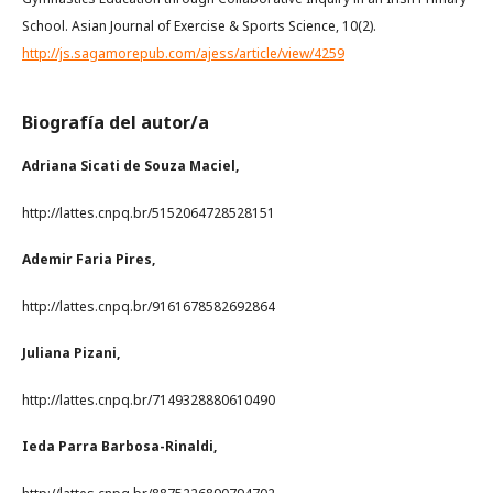
School. Asian Journal of Exercise & Sports Science, 10(2).
http://js.sagamorepub.com/ajess/article/view/4259
Biografía del autor/a
Adriana Sicati de Souza Maciel,
http://lattes.cnpq.br/5152064728528151
Ademir Faria Pires,
http://lattes.cnpq.br/9161678582692864
Juliana Pizani,
http://lattes.cnpq.br/7149328880610490
Ieda Parra Barbosa-Rinaldi,