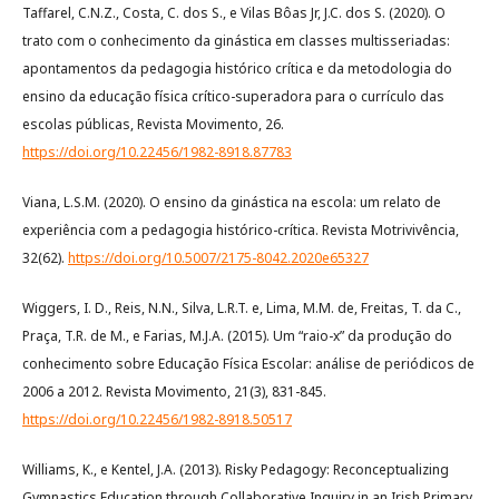
Taffarel, C.N.Z., Costa, C. dos S., e Vilas Bôas Jr, J.C. dos S. (2020). O
trato com o conhecimento da ginástica em classes multisseriadas:
apontamentos da pedagogia histórico crítica e da metodologia do
ensino da educação física crítico-superadora para o currículo das
escolas públicas, Revista Movimento, 26.
https://doi.org/10.22456/1982-8918.87783
Viana, L.S.M. (2020). O ensino da ginástica na escola: um relato de
experiência com a pedagogia histórico-crítica. Revista Motrivivência,
32(62).
https://doi.org/10.5007/2175-8042.2020e65327
Wiggers, I. D., Reis, N.N., Silva, L.R.T. e, Lima, M.M. de, Freitas, T. da C.,
Praça, T.R. de M., e Farias, M.J.A. (2015). Um “raio-x” da produção do
conhecimento sobre Educação Física Escolar: análise de periódicos de
2006 a 2012. Revista Movimento, 21(3), 831-845.
https://doi.org/10.22456/1982-8918.50517
Williams, K., e Kentel, J.A. (2013). Risky Pedagogy: Reconceptualizing
Gymnastics Education through Collaborative Inquiry in an Irish Primary