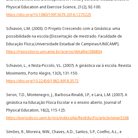
Physical Education and Exercise Science, 21(2), 92-100.
https://doi.org/10.1080/1091367X.2016.1273225
Schiavon, L.M. (2003). O Projeto Crescendo com a Ginástica: uma
possibilidade na escola [Dissertação de mestrado. Faculdade de
Educação Física,Universidade Estadual de Campinas/UNICAMP].
https://repositorio.unicamp.br/acervo/detalhe/286804
Schiavon, L., e Nista-Piccolo, V.L. (2007). A ginástica vai à escola. Revista
Movimento, Porto Alegre, 13(3), 131-150.
https://doi.org/10.22456/1982-8918.3572
Seron, T.D., Montenegro, J., Barbosa-Rinaldi, I.P., e Lara, L.M. (2007). A
ginástica na Educação Física Escolar e o ensino aberto. Journal of
Physical Education, 18(2), 115-125.
https://periodicos.uem.br/ojs/index.php/RevEducFis/article/view/3268
Simões, R., Moreira, W.W., Chaves, A.D., Santos, S.P., Coelho, A.L., e