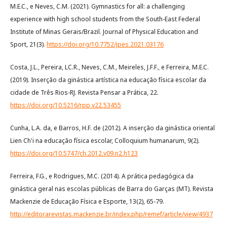
M.E.C., e Neves, C.M. (2021). Gymnastics for all: a challenging
experience with high school students from the South-East Federal
Institute of Minas Gerais/Brazil. Journal of Physical Education and
Sport, 21(3).
https://doi.org/10.7752/jpes.2021.03176
Costa, J.L., Pereira, LC.R., Neves, C.M., Meireles, J.F.F., e Ferreira, M.E.C.
(2019). Inserção da ginástica artística na educação física escolar da
cidade de Três Rios-RJ. Revista Pensar a Prática, 22.
https://doi.org/10.5216/rpp.v22.53455
Cunha, L.A. da, e Barros, H.F. de (2012). A inserção da ginástica oriental
Lien Ch'i na educação física escolar, Colloquium humanarum, 9(2).
https://doi.org/10.5747/ch.2012.v09.n2.h123
Ferreira, F.G., e Rodrigues, M.C. (2014). A prática pedagógica da
ginástica geral nas escolas públicas de Barra do Garças (MT). Revista
Mackenzie de Educação Física e Esporte, 13(2), 65-79.
http://editorarevistas.mackenzie.br/index.php/remef/article/view/4937