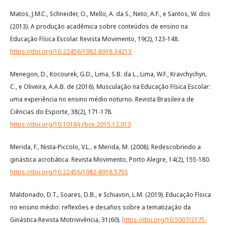
Matos, J.M.C., Schneider, O., Mello, A. da S., Neto, A.F., e Santos, W. dos
(2013). A produção acadêmica sobre conteúdos de ensino na
Educação Física Escolar. Revista Movimento, 19(2), 123-148.
https://doi.org/10.22456/1982-8918.34213
Menegon, D., Kocourek, G.D., Lima, S.B. da L., Lima, W.F., Kravchychyn,
C., e Oliveira, A.A.B. de (2016). Musculação na Educação Física Escolar:
uma experiência no ensino médio noturno. Revista Brasileira de
Ciências do Esporte, 38(2), 171-178.
https://doi.org/10.1016/j.rbce.2015.12.013
Merida, F., Nista-Piccolo, V.L., e Merida, M. (2008). Redescobrindo a
ginástica acrobática. Revista Movimento, Porto Alegre, 14(2), 155-180.
https://doi.org/10.22456/1982-8918.5755
Maldonado, D.T., Soares, D.B., e Schiavon, L.M. (2019). Educação Física
no ensino médio: reflexões e desafios sobre a tematização da
Ginástica.Revista Motrivivência, 31(60).
https://doi.org/10.5007/2175-