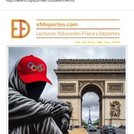
http://lattes.cnpq.br/8875226890794702