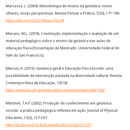
Marcassa, L. (2004). Metodologia do ensino da ginástica: novos
olhares, novas perspectivas. Revista Pensar a Prática, 7(20), 171-186.
https://doi.org/10.5216/rpp.v7i2.94
Mariano, M.L. (2018). Construção, implementação e avaliação de um
material pedagógico sobre o ensino da ginástica nas aulas de
educação física [Dissertação de Mestrado. Universidade Federal do
Vale do São Francisco].
Maroun, K. (2015). Ginástica geral e Educação Física Escolar: uma
possibilidade de intervenção pautada na diversidade cultural. Revista
Contemporânea de Educação, 10(19).
https://revistas.ufrj.br/index.php/rce/article/view/1928/1989
Martineli, T.A.P. (2002). Produção do conhecimento em ginástica
escolar: a prática pedagógica reflexiva em ação. Journal of Physical
Education, 13(2), 157-167.
http://dx.doi.org/10.4025/reveducfisv13n2p157-167