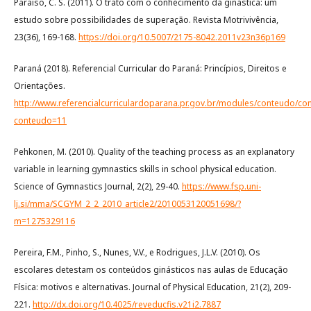
Paraiso, C. S. (2011). O trato com o conhecimento da ginástica: um
estudo sobre possibilidades de superação. Revista Motrivivência,
23(36), 169-168.
https://doi.org/10.5007/2175-8042.2011v23n36p169
Paraná (2018). Referencial Curricular do Paraná: Princípios, Direitos e
Orientações.
http://www.referencialcurriculardoparana.pr.gov.br/modules/conteudo/co
conteudo=11
Pehkonen, M. (2010). Quality of the teaching process as an explanatory
variable in learning gymnastics skills in school physical education.
Science of Gymnastics Journal, 2(2), 29-40.
https://www.fsp.uni-
lj.si/mma/SCGYM_2_2_2010_article2/2010053120051698/?
m=1275329116
Pereira, F.M., Pinho, S., Nunes, V.V., e Rodrigues, J.L.V. (2010). Os
escolares detestam os conteúdos ginásticos nas aulas de Educação
Física: motivos e alternativas. Journal of Physical Education, 21(2), 209-
221.
http://dx.doi.org/10.4025/reveducfis.v21i2.7887