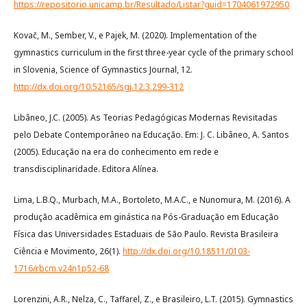
https://repositorio.unicamp.br/Resultado/Listar?guid=1704061972950
Kovač, M., Sember, V., e Pajek, M. (2020). Implementation of the
gymnastics curriculum in the first three-year cycle of the primary school
in Slovenia, Science of Gymnastics Journal, 12.
http://dx.doi.org/10.52165/sgj.12.3.299-312
Libâneo, J.C. (2005). As Teorias Pedagógicas Modernas Revisitadas
pelo Debate Contemporâneo na Educação. Em: J. C. Libâneo, A. Santos
(2005). Educação na era do conhecimento em rede e
transdisciplinaridade. Editora Alínea.
Lima, L.B.Q., Murbach, M.A., Bortoleto, M.A.C., e Nunomura, M. (2016). A
produção acadêmica em ginástica na Pós-Graduação em Educação
Física das Universidades Estaduais de São Paulo. Revista Brasileira
Ciência e Movimento, 26(1).
http://dx.doi.org/10.18511/0103-
1716/rbcm.v24n1p52-68
Lorenzini, A.R., Nelza, C., Taffarel, Z., e Brasileiro, L.T. (2015). Gymnastics