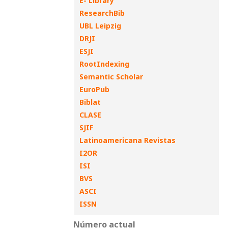
E- Library
ResearchBib
UBL Leipzig
DRJI
ESJI
RootIndexing
Semantic Scholar
EuroPub
Biblat
CLASE
SJIF
Latinoamericana Revistas
I2OR
ISI
BVS
ASCI
ISSN
Número actual