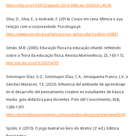
https://doi.org/10.5672/apunts.2014-0983.es.(2020/2).140.05
Silva, D., Silva, E., e Andrade, F. (2014). Corpo em cena. Mímica e sua
relação com a corporeidade. Psicologia.pt.
https://www.psicologia.pt/artigos/ver_artigo.php?codigo=A0831
Simão, M.B. (2005). Educação física na educação infantil: refletindo
sobre a “hora da educação física. Revista Motrivivência, 25, 163-172.
http://dx.doi.org/10.5007/4701
Sotomayor-Díaz, G.Z., Sotomayor-Díaz, C.A., Amaiquema Franco, L.V., e
Sánchez Mazacon, T.E. (2023). Influencia del ambiente de aprendizaje
en el desarrollo del pensamiento creativo en estudiantes de básica
media. guía didáctica para docentes. Polo del Conocimiento, 8(4),
1286-1301.
https://polodelconocimiento.com/ojs/index.php/es/article/view/5500
Spolin, V. (2010). O jogo teatral no livro do diretor (2ª ed.). Editora
Perspectiva.