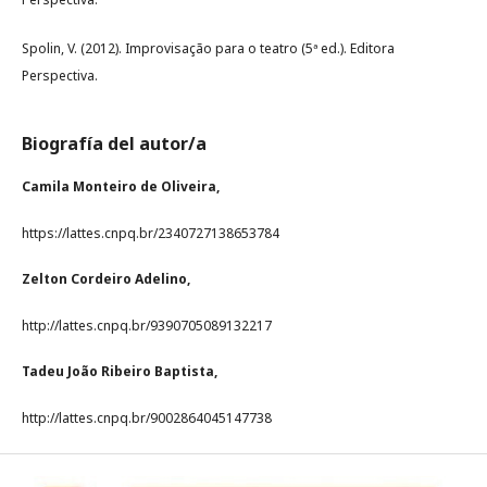
Spolin, V. (2012). Improvisação para o teatro (5ª ed.). Editora
Perspectiva.
Biografía del autor/a
Camila Monteiro de Oliveira,
https://lattes.cnpq.br/2340727138653784
Zelton Cordeiro Adelino,
http://lattes.cnpq.br/9390705089132217
Tadeu João Ribeiro Baptista,
http://lattes.cnpq.br/9002864045147738