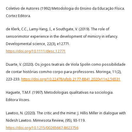
Coletivo de Autores (1992) Metodologia do Ensino da Educação Física.
Cortez Editora.
de Klerk, C.C., Lamy-Yang, I., e Southgate, V. (2019). The role of
sensorimotor experience in the development of mimicry in infancy.
Developmental science, 22(3), e12771.
https://doi.org/10.1111/desc.12771
Duarte, V. (2020). Os jogos teatrais de Viola Spolin como possibilidade
de contar histórias com/no corpo para professores. Moringa, 11(2),
223-233.
https://doi.org/10.22478/ufpb.2177-8841.2020v11n2.56531
Haguete, T.M.F. (1997). Metodologias qualitativas na sociologia.
Editora Vozes.
Lawtoo, N. (2020). The critic and the mime: J. Hillis Miller in dialogue with
Nidesh Lawtoo. Minnesota Review, (95), 93-119.
https://doi.org/10.1215/00265667-8623756