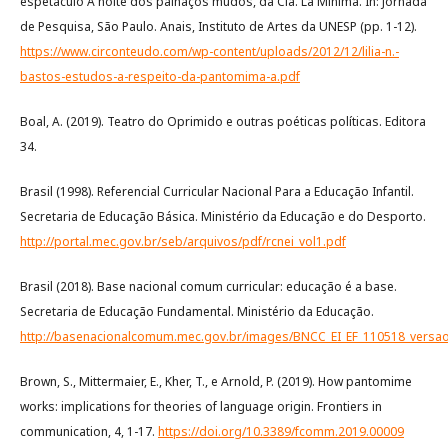
espetáculo A noite dos palhaços mudos, da Cia. La Mínima. In: Jornada
de Pesquisa, São Paulo. Anais, Instituto de Artes da UNESP (pp. 1-12).
https://www.circonteudo.com/wp-content/uploads/2012/12/lilia-n.-
bastos-estudos-a-respeito-da-pantomima-a.pdf
Boal, A. (2019). Teatro do Oprimido e outras poéticas políticas. Editora
34.
Brasil (1998). Referencial Curricular Nacional Para a Educação Infantil.
Secretaria de Educação Básica. Ministério da Educação e do Desporto.
http://portal.mec.gov.br/seb/arquivos/pdf/rcnei_vol1.pdf
Brasil (2018). Base nacional comum curricular: educação é a base.
Secretaria de Educação Fundamental. Ministério da Educação.
http://basenacionalcomum.mec.gov.br/images/BNCC_EI_EF_110518_versaof
Brown, S., Mittermaier, E., Kher, T., e Arnold, P. (2019). How pantomime
works: implications for theories of language origin. Frontiers in
communication, 4, 1-17.
https://doi.org/10.3389/fcomm.2019.00009