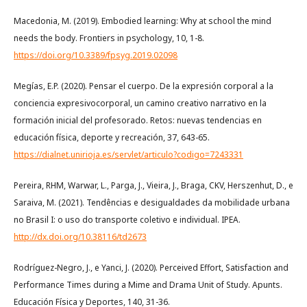
Macedonia, M. (2019). Embodied learning: Why at school the mind
needs the body. Frontiers in psychology, 10, 1-8.
https://doi.org/10.3389/fpsyg.2019.02098
Megías, E.P. (2020). Pensar el cuerpo. De la expresión corporal a la
conciencia expresivocorporal, un camino creativo narrativo en la
formación inicial del profesorado. Retos: nuevas tendencias en
educación física, deporte y recreación, 37, 643-65.
https://dialnet.unirioja.es/servlet/articulo?codigo=7243331
Pereira, RHM, Warwar, L., Parga, J., Vieira, J., Braga, CKV, Herszenhut, D., e
Saraiva, M. (2021). Tendências e desigualdades da mobilidade urbana
no Brasil I: o uso do transporte coletivo e individual. IPEA.
http://dx.doi.org/10.38116/td2673
Rodríguez-Negro, J., e Yanci, J. (2020). Perceived Effort, Satisfaction and
Performance Times during a Mime and Drama Unit of Study. Apunts.
Educación Física y Deportes, 140, 31-36.