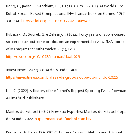
Hong, C., Jeong, I., Vecchietti, L.F., Har, D. e Kim, J. (2021). AI World Cup:
Robot-Soccer-Based Competitions. IEEE Transactions on Games, 12(4),
330-341.
https://doi.org.10.1109/TG.2021.3065410
Hubacek, O., Sourek, G. e Zelezny, F. (2022). Forty years of score-based
soccer match outcome prediction: an experimental review. IMA Journal
of Management Mathematics, 33(1), 1-12.
http://dx.doi.org/10.1093/imaman/dpab029
Invest News (2022). Copa do Mundo Catar.
https://investnews.com.br/fase-de-grupos-copa-do-mundo-2022/
Lisi, C. (2022). A History of the Planet's Biggest Sporting Event. Rowman
& Littlefield Publishers.
Mantos do Futebol (2022). Previsão Esportiva Mantos do Futebol Copa
do Mundo 2022.
https://mantosdofutebol.com.br/
Pretorius, A., Parry. D.A. (2016). Human Decision Making and Artificial