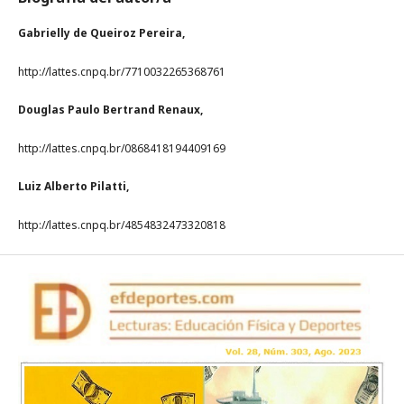
Gabrielly de Queiroz Pereira,
http://lattes.cnpq.br/7710032265368761
Douglas Paulo Bertrand Renaux,
http://lattes.cnpq.br/0868418194409169
Luiz Alberto Pilatti,
http://lattes.cnpq.br/4854832473320818