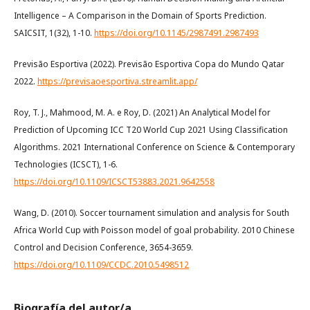
Intelligence – A Comparison in the Domain of Sports Prediction.
SAICSIT, 1(32), 1-10.
https://doi.org/10.1145/2987491.2987493
Previsão Esportiva (2022). Previsão Esportiva Copa do Mundo Qatar
2022.
https://previsaoesportiva.streamlit.app/
Roy, T. J., Mahmood, M. A. e Roy, D. (2021) An Analytical Model for
Prediction of Upcoming ICC T20 World Cup 2021 Using Classification
Algorithms. 2021 International Conference on Science & Contemporary
Technologies (ICSCT), 1-6.
https://doi.org/10.1109/ICSCT53883.2021.9642558
Wang, D. (2010). Soccer tournament simulation and analysis for South
Africa World Cup with Poisson model of goal probability. 2010 Chinese
Control and Decision Conference, 3654-3659.
https://doi.org/10.1109/CCDC.2010.5498512
Biografía del autor/a