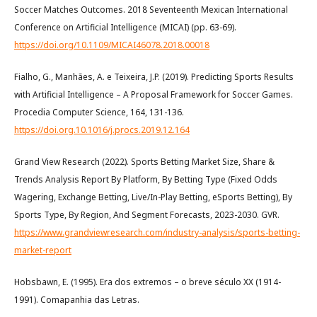
Soccer Matches Outcomes. 2018 Seventeenth Mexican International
Conference on Artificial Intelligence (MICAI) (pp. 63-69).
https://doi.org/10.1109/MICAI46078.2018.00018
Fialho, G., Manhães, A. e Teixeira, J.P. (2019). Predicting Sports Results
with Artificial Intelligence – A Proposal Framework for Soccer Games.
Procedia Computer Science, 164, 131-136.
https://doi.org.10.1016/j.procs.2019.12.164
Grand View Research (2022). Sports Betting Market Size, Share &
Trends Analysis Report By Platform, By Betting Type (Fixed Odds
Wagering, Exchange Betting, Live/In-Play Betting, eSports Betting), By
Sports Type, By Region, And Segment Forecasts, 2023-2030. GVR.
https://www.grandviewresearch.com/industry-analysis/sports-betting-
market-report
Hobsbawn, E. (1995). Era dos extremos – o breve século XX (1914-
1991). Comapanhia das Letras.