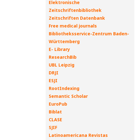
Elektronische
Zeitschriftenbibliothek
Zeitschriften Datenbank
Free medical journals
Bibliotheksservice-Zentrum Baden-
Württemberg
E- Library
ResearchBib
UBL Leipzig
DRJI
ESJI
RootIndexing
Semantic Scholar
EuroPub
Biblat
CLASE
SJIF
Latinoamericana Revistas