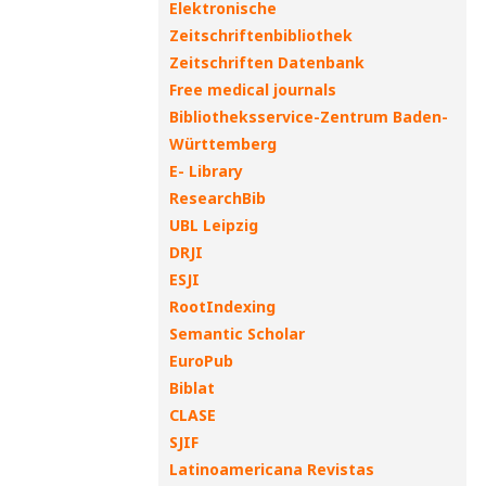
Elektronische
Zeitschriftenbibliothek
Zeitschriften Datenbank
Free medical journals
Bibliotheksservice-Zentrum Baden-
Württemberg
E- Library
ResearchBib
UBL Leipzig
DRJI
ESJI
RootIndexing
Semantic Scholar
EuroPub
Biblat
CLASE
SJIF
Latinoamericana Revistas