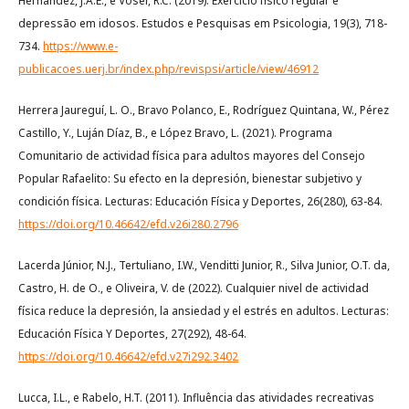
Hernandez, J.A.E., e Voser, R.C. (2019). Exercício físico regular e
depressão em idosos. Estudos e Pesquisas em Psicologia, 19(3), 718-
734.
https://www.e-
publicacoes.uerj.br/index.php/revispsi/article/view/46912
Herrera Jaureguí, L. O., Bravo Polanco, E., Rodríguez Quintana, W., Pérez
Castillo, Y., Luján Díaz, B., e López Bravo, L. (2021). Programa
Comunitario de actividad física para adultos mayores del Consejo
Popular Rafaelito: Su efecto en la depresión, bienestar subjetivo y
condición física. Lecturas: Educación Física y Deportes, 26(280), 63-84.
https://doi.org/10.46642/efd.v26i280.2796
Lacerda Júnior, N.J., Tertuliano, I.W., Venditti Junior, R., Silva Junior, O.T. da,
Castro, H. de O., e Oliveira, V. de (2022). Cualquier nivel de actividad
física reduce la depresión, la ansiedad y el estrés en adultos. Lecturas:
Educación Física Y Deportes, 27(292), 48-64.
https://doi.org/10.46642/efd.v27i292.3402
Lucca, I.L., e Rabelo, H.T. (2011). Influência das atividades recreativas