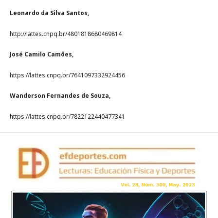
Leonardo da Silva Santos,
http://lattes.cnpq.br/4801818680469814
José Camilo Camões,
https://lattes.cnpq.br/7641097332924456
Wanderson Fernandes de Souza,
https://lattes.cnpq.br/7822122440477341