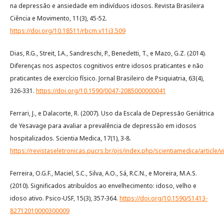
na depressão e ansiedade em indivíduos idosos. Revista Brasileira
Ciência e Movimento, 11(3), 45-52.
https://doi.org/10.18511/rbcm.v11i3.509
Dias, R.G., Streit, I.A., Sandreschi, P., Benedetti, T., e Mazo, G.Z. (2014).
Diferenças nos aspectos cognitivos entre idosos praticantes e não
praticantes de exercício físico. Jornal Brasileiro de Psiquiatria, 63(4),
326-331.
https://doi.org/10.1590/0047-2085000000041
Ferrari, J., e Dalacorte, R. (2007). Uso da Escala de Depressão Geriátrica
de Yesavage para avaliar a prevalência de depressão em idosos
hospitalizados. Scientia Medica, 17(1), 3-8.
https://revistaseletronicas.pucrs.br/ojs/index.php/scientiamedica/article/
Ferreira, O.G.F., Maciel, S.C., Silva, A.O., Sá, R.C.N., e Moreira, M.A.S.
(2010). Significados atribuídos ao envelhecimento: idoso, velho e
idoso ativo. Psico-USF, 15(3), 357-364.
https://doi.org/10.1590/S1413-
82712010000300009