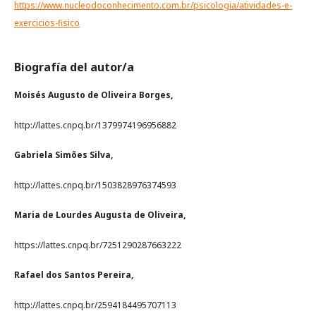
https://www.nucleodoconhecimento.com.br/psicologia/atividades-e-
exercicios-fisico
Biografía del autor/a
Moisés Augusto de Oliveira Borges,
http://lattes.cnpq.br/1379974196956882
Gabriela Simões Silva,
http://lattes.cnpq.br/1503828976374593
Maria de Lourdes Augusta de Oliveira,
https://lattes.cnpq.br/7251290287663222
Rafael dos Santos Pereira,
http://lattes.cnpq.br/2594184495707113