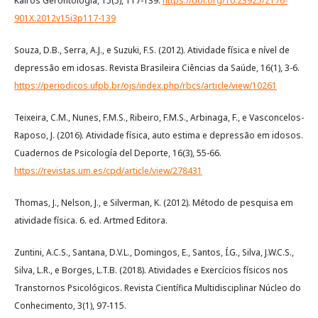
Kairós Gerontologia, 15(5), 117-139.
https://doi.org/10.23925/2176-
901X.2012v15i3p117-139
Souza, D.B., Serra, A.J., e Suzuki, F.S. (2012). Atividade física e nível de
depressão em idosas. Revista Brasileira Ciências da Saúde, 16(1), 3-6.
https://periodicos.ufpb.br/ojs/index.php/rbcs/article/view/10261
Teixeira, C.M., Nunes, F.M.S., Ribeiro, F.M.S., Arbinaga, F., e Vasconcelos-
Raposo, J. (2016). Atividade física, auto estima e depressão em idosos.
Cuadernos de Psicología del Deporte, 16(3), 55-66.
https://revistas.um.es/cpd/article/view/278431
Thomas, J., Nelson, J., e Silverman, K. (2012). Método de pesquisa em
atividade física. 6. ed. Artmed Editora.
Zuntini, A.C.S., Santana, D.V.L., Domingos, E., Santos, Í.G., Silva, J.W.C.S.,
Silva, L.R., e Borges, L.T.B. (2018). Atividades e Exercícios físicos nos
Transtornos Psicológicos. Revista Científica Multidisciplinar Núcleo do
Conhecimento, 3(1), 97-115.