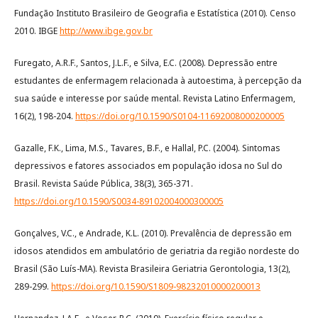
Fundação Instituto Brasileiro de Geografia e Estatística (2010). Censo
2010. IBGE
http://www.ibge.gov.br
Furegato, A.R.F., Santos, J.L.F., e Silva, E.C. (2008). Depressão entre
estudantes de enfermagem relacionada à autoestima, à percepção da
sua saúde e interesse por saúde mental. Revista Latino Enfermagem,
16(2), 198-204.
https://doi.org/10.1590/S0104-11692008000200005
Gazalle, F.K., Lima, M.S., Tavares, B.F., e Hallal, P.C. (2004). Sintomas
depressivos e fatores associados em população idosa no Sul do
Brasil. Revista Saúde Pública, 38(3), 365-371.
https://doi.org/10.1590/S0034-89102004000300005
Gonçalves, V.C., e Andrade, K.L. (2010). Prevalência de depressão em
idosos atendidos em ambulatório de geriatria da região nordeste do
Brasil (São Luís-MA). Revista Brasileira Geriatria Gerontologia, 13(2),
289-299.
https://doi.org/10.1590/S1809-98232010000200013