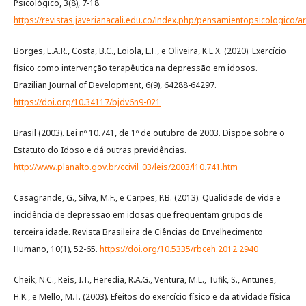
Psicológico, 3(8), 7-18.
https://revistas.javerianacali.edu.co/index.php/pensamientopsicologico/ar
Borges, L.A.R., Costa, B.C., Loiola, E.F., e Oliveira, K.L.X. (2020). Exercício
físico como intervenção terapêutica na depressão em idosos.
Brazilian Journal of Development, 6(9), 64288-64297.
https://doi.org/10.34117/bjdv6n9-021
Brasil (2003). Lei nº 10.741, de 1º de outubro de 2003. Dispõe sobre o
Estatuto do Idoso e dá outras previdências.
http://www.planalto.gov.br/ccivil_03/leis/2003/l10.741.htm
Casagrande, G., Silva, M.F., e Carpes, P.B. (2013). Qualidade de vida e
incidência de depressão em idosas que frequentam grupos de
terceira idade. Revista Brasileira de Ciências do Envelhecimento
Humano, 10(1), 52-65.
https://doi.org/10.5335/rbceh.2012.2940
Cheik, N.C., Reis, I.T., Heredia, R.A.G., Ventura, M.L., Tufik, S., Antunes,
H.K., e Mello, M.T. (2003). Efeitos do exercício físico e da atividade física