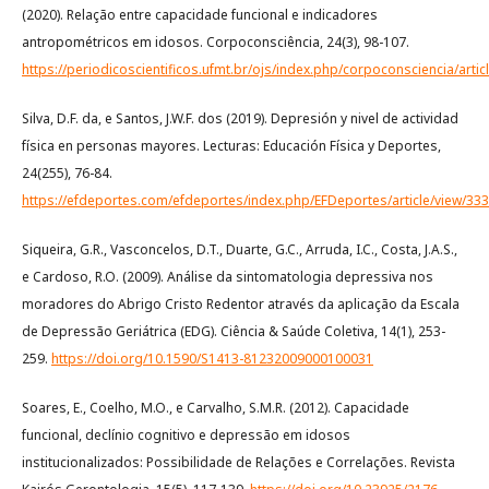
(2020). Relação entre capacidade funcional e indicadores
antropométricos em idosos. Corpoconsciência, 24(3), 98-107.
https://periodicoscientificos.ufmt.br/ojs/index.php/corpoconsciencia/artic
Silva, D.F. da, e Santos, J.W.F. dos (2019). Depresión y nivel de actividad
física en personas mayores. Lecturas: Educación Física y Deportes,
24(255), 76-84.
https://efdeportes.com/efdeportes/index.php/EFDeportes/article/view/333
Siqueira, G.R., Vasconcelos, D.T., Duarte, G.C., Arruda, I.C., Costa, J.A.S.,
e Cardoso, R.O. (2009). Análise da sintomatologia depressiva nos
moradores do Abrigo Cristo Redentor através da aplicação da Escala
de Depressão Geriátrica (EDG). Ciência & Saúde Coletiva, 14(1), 253-
259.
https://doi.org/10.1590/S1413-81232009000100031
Soares, E., Coelho, M.O., e Carvalho, S.M.R. (2012). Capacidade
funcional, declínio cognitivo e depressão em idosos
institucionalizados: Possibilidade de Relações e Correlações. Revista