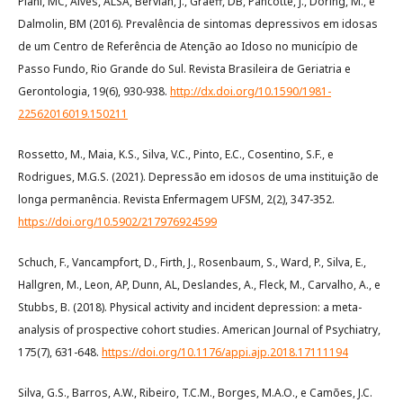
Piani, MC, Alves, ALSA, Bervian, J., Graeff, DB, Pancotte, J., Doring, M., e
Dalmolin, BM (2016). Prevalência de sintomas depressivos em idosas
de um Centro de Referência de Atenção ao Idoso no município de
Passo Fundo, Rio Grande do Sul. Revista Brasileira de Geriatria e
Gerontologia, 19(6), 930-938.
http://dx.doi.org/10.1590/1981-
22562016019.150211
Rossetto, M., Maia, K.S., Silva, V.C., Pinto, E.C., Cosentino, S.F., e
Rodrigues, M.G.S. (2021). Depressão em idosos de uma instituição de
longa permanência. Revista Enfermagem UFSM, 2(2), 347-352.
https://doi.org/10.5902/217976924599
Schuch, F., Vancampfort, D., Firth, J., Rosenbaum, S., Ward, P., Silva, E.,
Hallgren, M., Leon, AP, Dunn, AL, Deslandes, A., Fleck, M., Carvalho, A., e
Stubbs, B. (2018). Physical activity and incident depression: a meta-
analysis of prospective cohort studies. American Journal of Psychiatry,
175(7), 631-648.
https://doi.org/10.1176/appi.ajp.2018.17111194
Silva, G.S., Barros, A.W., Ribeiro, T.C.M., Borges, M.A.O., e Camões, J.C.