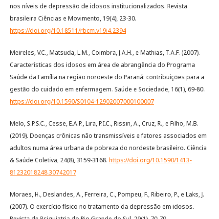
nos níveis de depressão de idosos institucionalizados. Revista
brasileira Ciências e Movimento, 19(4), 23-30.
https://doi.org/10.18511/rbcm.v19i4.2394
Meireles, V.C., Matsuda, L.M., Coimbra, J.A.H., e Mathias, T.A.F. (2007).
Características dos idosos em área de abrangência do Programa
Saúde da Família na região noroeste do Paraná: contribuições para a
gestão do cuidado em enfermagem. Saúde e Sociedade, 16(1), 69-80.
https://doi.org/10.1590/S0104-12902007000100007
Melo, S.P.S.C., Cesse, E.A.P., Lira, P.I.C., Rissin, A., Cruz, R., e Filho, M.B.
(2019). Doenças crônicas não transmissíveis e fatores associados em
adultos numa área urbana de pobreza do nordeste brasileiro. Ciência
& Saúde Coletiva, 24(8), 3159-3168.
https://doi.org/10.1590/1413-
81232018248.30742017
Moraes, H., Deslandes, A., Ferreira, C., Pompeu, F., Ribeiro, P., e Laks, J.
(2007). O exercício físico no tratamento da depressão em idosos.
Revista de Psiquiatria do Rio Grande do Sul, 29(1), 70-79.