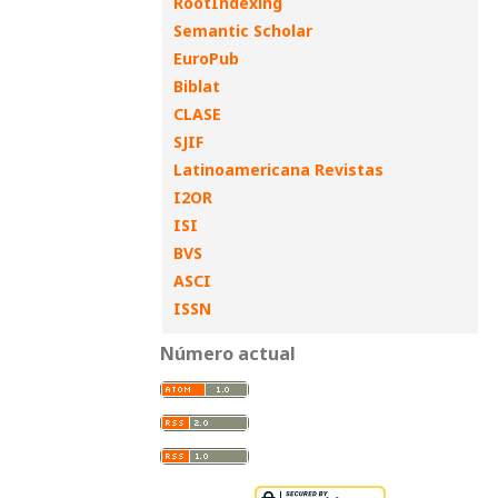
RootIndexing
Semantic Scholar
EuroPub
Biblat
CLASE
SJIF
Latinoamericana Revistas
I2OR
ISI
BVS
ASCI
ISSN
Número actual