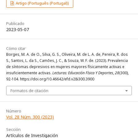
Artigo (Português (Portugal))
Publicado
2023-05-07
Cómo citar
Borges, M. A. de O., Silva, G. S., Oliveira, M. de L. A. de, Pereira, R. dos
S., Santos, L. da S., Camões, J. C., & Souza, W. F. de. (2023). Prevalencia
de síntomas depresivos en mujeres mayores físicamente activas e
insuficientemente activas.
Lecturas: Educación Física Y Deportes
,
28
(300),
92-104. https://doi.org/10.46642/efd.v28i300.3900
Formatos de citación
Número
Vol. 28 Núm. 300 (2023)
Sección
Artículos de Investigación