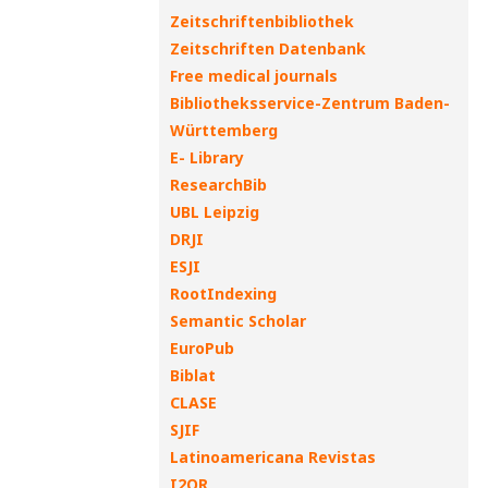
Zeitschriftenbibliothek
Zeitschriften Datenbank
Free medical journals
Bibliotheksservice-Zentrum Baden-
Württemberg
E- Library
ResearchBib
UBL Leipzig
DRJI
ESJI
RootIndexing
Semantic Scholar
EuroPub
Biblat
CLASE
SJIF
Latinoamericana Revistas
I2OR