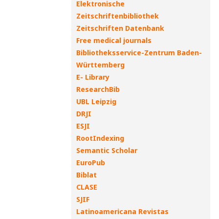
Elektronische
Zeitschriftenbibliothek
Zeitschriften Datenbank
Free medical journals
Bibliotheksservice-Zentrum Baden-
Württemberg
E- Library
ResearchBib
UBL Leipzig
DRJI
ESJI
RootIndexing
Semantic Scholar
EuroPub
Biblat
CLASE
SJIF
Latinoamericana Revistas