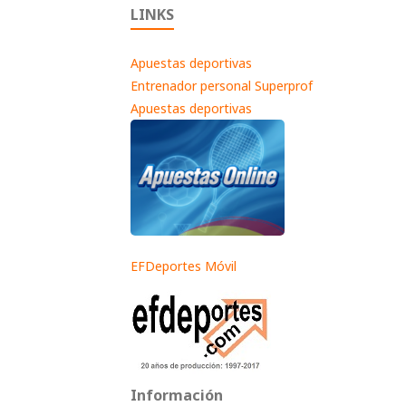
LINKS
Apuestas deportivas
Entrenador personal Superprof
Apuestas deportivas
EFDeportes Móvil
Información