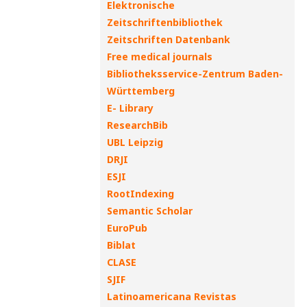
Elektronische
Zeitschriftenbibliothek
Zeitschriften Datenbank
Free medical journals
Bibliotheksservice-Zentrum Baden-
Württemberg
E- Library
ResearchBib
UBL Leipzig
DRJI
ESJI
RootIndexing
Semantic Scholar
EuroPub
Biblat
CLASE
SJIF
Latinoamericana Revistas