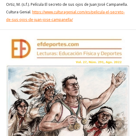
Ortiz, M. (s.f.). Película El secreto de sus ojos de Juan José Campanella.
Cultura Genial.
https://www.culturagenial.com/es/pelicula-el-secreto-
de-sus-ojos-de-juan-jose-campanella/