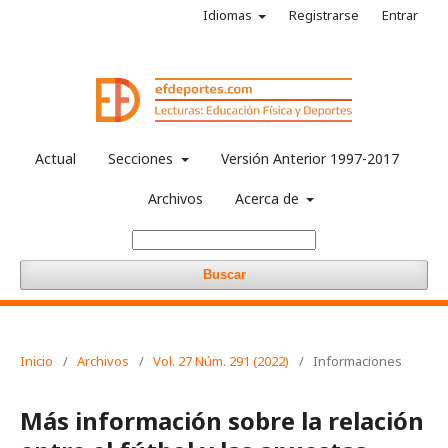
Idiomas
Registrarse
Entrar
Actual
Secciones
Versión Anterior 1997-2017
Archivos
Acerca de
Buscar
Inicio
/
Archivos
/
Vol. 27 Núm. 291 (2022)
/
Informaciones
Más información sobre la relación