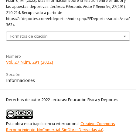
Pizarro, M. (2022). Más información sobre la relación entre el fútbol y
las apuestas deportivas.
Lecturas: Educación Física Y Deportes
,
27
(291),
210-214. Recuperado a partir de
https://efdeportes.com/efdeportes/index.php/EFDeportes/article/view/
3634
Formatos de citación
Número
Vol. 27 Núm. 291 (2022)
Sección
Informaciones
Derechos de autor 2022 Lecturas: Educación Física y Deportes
Esta obra está bajo licencia internacional
Creative Commons
Reconocimiento-NoComercial-SinObrasDerivadas 4.0
.