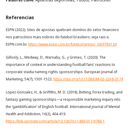
Palabras clave:
Referencias
ESPN (2022). Sites de apostas quebram domínio do setor financeiro
nos patrocínios mais nobres do futebol brasileiro; veja raio-x.
ESPN.com.br.
https://www.espn.com.br/futebol/artigo/_/id/9783120
Gillooly, L., Medway, D., Warnaby, G., y Grimes, T. (2020). The
importance of context in understanding football fans’ reactions to
corporate stadia naming rights sponsorships. European Journal of
Marketing, 54(7), 1501-1522.
https://doi.org/10.1108/EJM-03-2018-0174
Lopez-Gonzalez, H., & Griffiths, M. D. (2018). Betting, forex trading, and
fantasy gaming sponsorships—a responsible marketing inquiry into
the ‘gamblification’ of English football. International Journal of Mental
Health and Addiction, 16(2), 404-419.
https://link.springer.com/article/10.1007/s11469-017-9788-1