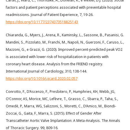
Carter, J., Ward, C., Thorndike, A., Donelan, K., e Wexler, D.J. (2020). Social
factors and patient perceptions associated with preventable hospital
readmissions. Journal of Patient Experience, 7, 19-26.
https://doi.org/10.1177/2374373518825143
Chiaranda, G., Myers, J., Arena, R., Kaminsky, L., Sassone, B., Pasanisi, G.
Mandini, S., Pizzolato, M., Franchi, M., Napoli, N., Guerzoni, F., Caruso, L.,
Mazzoni, G., e Grazzi, G. (2020). Improved percent-predicted peak VO2
is associated with lower risk of hospitalization in patients with
coronary heart disease. Analysis from the FRIEND registry.
International Journal of Cardiology, 310, 138-144.
https://doi.org/10.1016/j.ijcard.2020.02.057
Conrotto, F., D’Ascenzo, F., Presbitero, P., Humphries, KH, Webb, JG,
O’Connor, AS, Morice, MC, Lefèvre, T., Grasso, C., Sbarra, P., Taha, S.,
Omedè, P., Marra, WG, Salizzoni, S., Moretti, C., D’Amico, M., Biondi-
Zoccai, G., Gaita, F., Marra, S. (2015). Effect of Gender After
Transcatheter Aortic Valve Implantation: A Meta-Analysis. The Annals
of Thoracic Surgery. 99, 809-16.