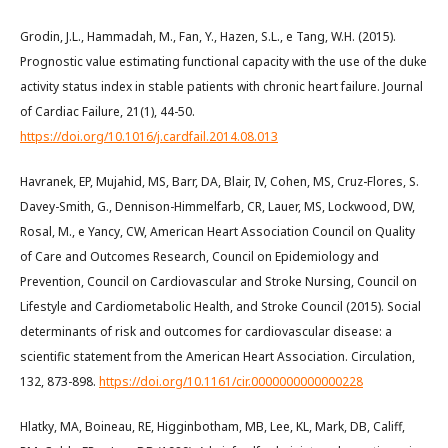
Grodin, J.L., Hammadah, M., Fan, Y., Hazen, S.L., e Tang, W.H. (2015).
Prognostic value estimating functional capacity with the use of the duke
activity status index in stable patients with chronic heart failure. Journal
of Cardiac Failure, 21(1), 44-50.
https://doi.org/10.1016/j.cardfail.2014.08.013
Havranek, EP, Mujahid, MS, Barr, DA, Blair, IV, Cohen, MS, Cruz-Flores, S.
Davey-Smith, G., Dennison-Himmelfarb, CR, Lauer, MS, Lockwood, DW,
Rosal, M., e Yancy, CW, American Heart Association Council on Quality
of Care and Outcomes Research, Council on Epidemiology and
Prevention, Council on Cardiovascular and Stroke Nursing, Council on
Lifestyle and Cardiometabolic Health, and Stroke Council (2015). Social
determinants of risk and outcomes for cardiovascular disease: a
scientific statement from the American Heart Association. Circulation,
132, 873-898.
https://doi.org/10.1161/cir.0000000000000228
Hlatky, MA, Boineau, RE, Higginbotham, MB, Lee, KL, Mark, DB, Califf,