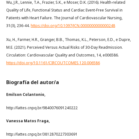
Wu, J.R., Lennie, T.A., Frazier, S.K., e Moser, D.K. (2016). Health-related
Quality of Life, Functional Status and Cardiac Event-Free Survival in
Patients with Heart Failure. The Journal of Cardiovascular Nursing,
31(3), 236-44.
https://doi.org/10.1097/JCN.0000000000000248
Xu, H., Farmer, H.R., Granger, B.B., Thomas, K.L., Peterson, E.D., e Dupre,
M.E. (2021). Perceived Versus Actual Risks of 30-Day Readmission.
Circulation: Cardiovascular Quality and Outcomes, 14, e006586.
https://doi.org/10.1161/CIRCOUTCOMES.120.006586
Biografía del autor/a
Emilson Colantonio,
http://lattes.cnpq.br/9840076091240222
Vanessa Matos Fraga,
http://lattes.cnpq.br/3812870227303691