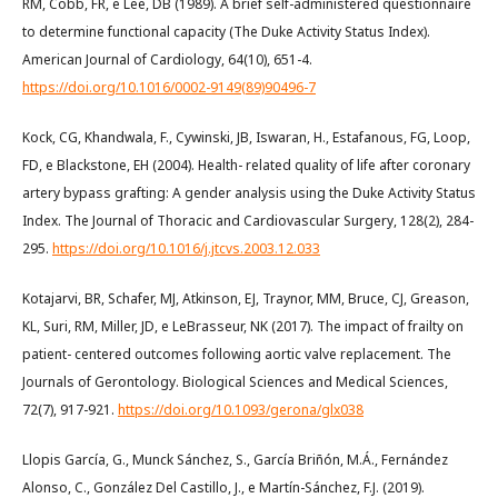
RM, Cobb, FR, e Lee, DB (1989). A brief self-administered questionnaire
to determine functional capacity (The Duke Activity Status Index).
American Journal of Cardiology, 64(10), 651-4.
https://doi.org/10.1016/0002-9149(89)90496-7
Kock, CG, Khandwala, F., Cywinski, JB, Iswaran, H., Estafanous, FG, Loop,
FD, e Blackstone, EH (2004). Health- related quality of life after coronary
artery bypass grafting: A gender analysis using the Duke Activity Status
Index. The Journal of Thoracic and Cardiovascular Surgery, 128(2), 284-
295.
https://doi.org/10.1016/j.jtcvs.2003.12.033
Kotajarvi, BR, Schafer, MJ, Atkinson, EJ, Traynor, MM, Bruce, CJ, Greason,
KL, Suri, RM, Miller, JD, e LeBrasseur, NK (2017). The impact of frailty on
patient- centered outcomes following aortic valve replacement. The
Journals of Gerontology. Biological Sciences and Medical Sciences,
72(7), 917-921.
https://doi.org/10.1093/gerona/glx038
Llopis García, G., Munck Sánchez, S., García Briñón, M.Á., Fernández
Alonso, C., González Del Castillo, J., e Martín-Sánchez, F.J. (2019).