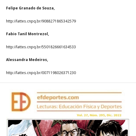
Felipe Granado de Souza,
http://lattes.cnpq.br/9088271865342579
Fabio Tanil Montrezol,
http://lattes.cnpq.br/5501826661634533
Alessandra Medeiros,
http://lattes.cnpq.br/0071198026371230