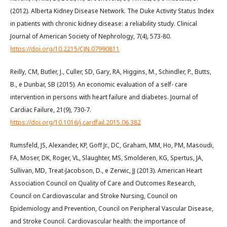
(2012). Alberta Kidney Disease Network. The Duke Activity Status Index
in patients with chronic kidney disease: a reliability study. Clinical
Journal of American Society of Nephrology, 7(4), 573-80.
https://doi.org/10.2215/CJN.07990811
Reilly, CM, Butler, J., Culler, SD, Gary, RA, Higgins, M., Schindler, P., Butts,
B., e Dunbar, SB (2015). An economic evaluation of a self- care
intervention in persons with heart failure and diabetes. Journal of
Cardiac Failure, 21(9), 730-7.
https://doi.org/10.1016/j.cardfail.2015.06.382
Rumsfeld, JS, Alexander, KP, Goff Jr., DC, Graham, MM, Ho, PM, Masoudi,
FA, Moser, DK, Roger, VL, Slaughter, MS, Smolderen, KG, Spertus, JA,
Sullivan, MD, Treat-Jacobson, D., e Zerwic, JJ (2013). American Heart
Association Council on Quality of Care and Outcomes Research,
Council on Cardiovascular and Stroke Nursing, Council on
Epidemiology and Prevention, Council on Peripheral Vascular Disease,
and Stroke Council. Cardiovascular health: the importance of