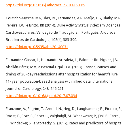
https://doi.org/10.1016/j.athoracsur.2014.09.089
Coutinho-Myrrha, MA, Dias, RC, Fernandes, AA, Araújo, CG, Hlatky, MA,
Pereira, DG, e Britto, RR (2014). Duke Activity Status Index em Doenças
Cardiovasculares: Validação de Tradução em Português. Arquivos
Brasileiros de Cardiologia, 102(4), 383-390.
https://doi.org/10.5935/abc.20140031
Fernandez-Gasso, L., Hernando-Arizaleta, L., Palomar-Rodríguez, J.A.,
Abellán-Pérez, M.V., e Pascual-Figal, D.A. (2017). Trends, causes and
timing of 30- day readmissions after hospitalization for heart failure:
11- year population-based analysis with linked data. International
Journal of Cardiology, 248, 246-251.
https://doi.org/10.1016/j.ijcard.2017.07.094
Franzone, A., Pilgrim, T., Arnold, N., Heg, D., Langhammer, B., Piccolo, R.,
Roost, E., Praz, F., Räber, L., Valgimigli, M., Wenaweser, P., Jüni, P., Carrel,
T., Windecker, S., e Stortecky, S. (2017). Rates and predictors of hospital