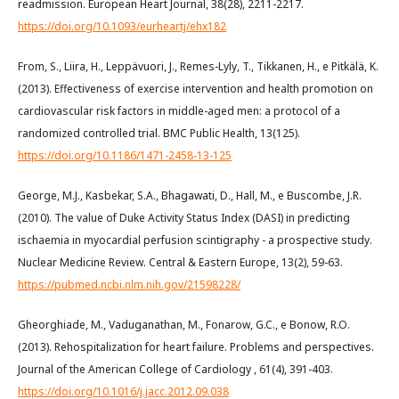
readmission. European Heart Journal, 38(28), 2211-2217.
https://doi.org/10.1093/eurheartj/ehx182
From, S., Liira, H., Leppävuori, J., Remes-Lyly, T., Tikkanen, H., e Pitkälä, K.
(2013). Effectiveness of exercise intervention and health promotion on
cardiovascular risk factors in middle-aged men: a protocol of a
randomized controlled trial. BMC Public Health, 13(125).
https://doi.org/10.1186/1471-2458-13-125
George, M.J., Kasbekar, S.A., Bhagawati, D., Hall, M., e Buscombe, J.R.
(2010). The value of Duke Activity Status Index (DASI) in predicting
ischaemia in myocardial perfusion scintigraphy - a prospective study.
Nuclear Medicine Review. Central & Eastern Europe, 13(2), 59-63.
https://pubmed.ncbi.nlm.nih.gov/21598228/
Gheorghiade, M., Vaduganathan, M., Fonarow, G.C., e Bonow, R.O.
(2013). Rehospitalization for heart failure. Problems and perspectives.
Journal of the American College of Cardiology , 61(4), 391-403.
https://doi.org/10.1016/j.jacc.2012.09.038