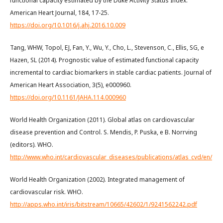
functional capacity estimated by the Duke Activity Status Index.
American Heart Journal, 184, 17-25.
https://doi.org/10.1016/j.ahj.2016.10.009
Tang, WHW, Topol, EJ, Fan, Y., Wu, Y., Cho, L., Stevenson, C., Ellis, SG, e
Hazen, SL (2014). Prognostic value of estimated functional capacity
incremental to cardiac biomarkers in stable cardiac patients. Journal of
American Heart Association, 3(5), e000960.
https://doi.org/10.1161/JAHA.114.000960
World Health Organization (2011). Global atlas on cardiovascular
disease prevention and Control. S. Mendis, P. Puska, e B. Norrving
(editors). WHO.
http://www.who.int/cardiovascular_diseases/publications/atlas_cvd/en/
World Health Organization (2002). Integrated management of
cardiovascular risk. WHO.
http://apps.who.int/iris/bitstream/10665/42602/1/9241562242.pdf