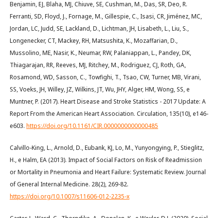
Benjamin, EJ, Blaha, MJ, Chiuve, SE, Cushman, M., Das, SR, Deo, R.
Ferranti, SD, Floyd, J., Fornage, M., Gillespie, C., Isasi, CR, Jiménez, MC,
Jordan, LC, Judd, SE, Lackland, D., Lichtman, JH, Lisabeth, L., Liu, S.,
Longenecker, CT, Mackey, RH, Matsushita, K., Mozaffarian, D.,
Mussolino, ME, Nasir, K., Neumar, RW, Palaniappan, L., Pandey, DK,
Thiagarajan, RR, Reeves, MJ, Ritchey, M., Rodriguez, CJ, Roth, GA,
Rosamond, WD, Sasson, C., Towfighi, T., Tsao, CW, Turner, MB, Virani,
SS, Voeks, JH, Willey, JZ, Wilkins, JT, Wu, JHY, Alger, HM, Wong, SS, e
Muntner, P. (2017). Heart Disease and Stroke Statistics - 2017 Update: A
Report From the American Heart Association. Circulation, 135(10), e146-
e603.
https://doi.org/10.1161/CIR.0000000000000485
Calvillo-King, L., Arnold, D., Eubank, KJ, Lo, M., Yunyongying, P., Stieglitz,
H., e Halm, EA (2013). Impact of Social Factors on Risk of Readmission
or Mortality in Pneumonia and Heart Failure: Systematic Review. Journal
of General Internal Medicine. 28(2), 269-82.
https://doi.org/10.1007/s11606-012-2235-x