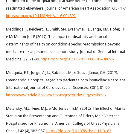
readmitted to the original hospital have better outcomes than those
readmitted elsewhere. Journal of American Heart Association, 6(5), 1-7.
https://doi.org/10.1161/JAHA.116.004892
Meddings, J., Reichert, H., Smith, SN, Iwashyna, TJ, Langa, KM, Hofer, TP.,
e McMahon Jr., LF (2017). The impact of disability and social
determinants of health on condition-specific readmissions beyond
medicare risk adjustments: a cohort study. Journal of General Internal
Medicine, 32, 71-80.
https://doi.org/10.1007/s11606-016-3869-x
Mesquita, E.T., Jorge, A.J.L., Rabelo, L.M., e Souza-Júnior, C.V. (2017).
Entendendo a hospitalização em pacientes com insuficiência cardíaca.
International Journal of Cardiovascular Sciences, 30(1), 81-90.
https://www.scielo.br/j/ijcs/a/6MzZJF5YqHdwDSgypz6kzKC/
Metersky, M.L., Fine, M.J., e Mortensen, E.M. (2012). The Effect of Marital
Status on the Presentation and Outcomes of Elderly Male Veterans
Hospitalized for Pneumonia. American College of Chest Physicians.
Chest, 142 (4), 982-987.
https://doi.org/10.1378/chest.11-3183