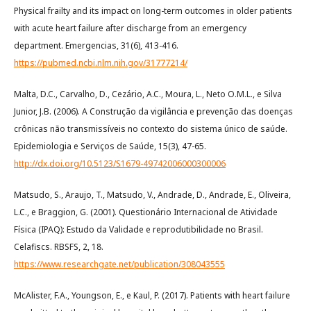
Physical frailty and its impact on long-term outcomes in older patients
with acute heart failure after discharge from an emergency
department. Emergencias, 31(6), 413-416.
https://pubmed.ncbi.nlm.nih.gov/31777214/
Malta, D.C., Carvalho, D., Cezário, A.C., Moura, L., Neto O.M.L., e Silva
Junior, J.B. (2006). A Construção da vigilância e prevenção das doenças
crônicas não transmissíveis no contexto do sistema único de saúde.
Epidemiologia e Serviços de Saúde, 15(3), 47-65.
http://dx.doi.org/10.5123/S1679-49742006000300006
Matsudo, S., Araujo, T., Matsudo, V., Andrade, D., Andrade, E., Oliveira,
L.C., e Braggion, G. (2001). Questionário Internacional de Atividade
Física (IPAQ): Estudo da Validade e reprodutibilidade no Brasil.
Celafiscs. RBSFS, 2, 18.
https://www.researchgate.net/publication/308043555
McAlister, F.A., Youngson, E., e Kaul, P. (2017). Patients with heart failure