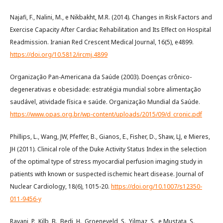
Najafi, F., Nalini, M., e Nikbakht, M.R. (2014). Changes in Risk Factors and
Exercise Capacity After Cardiac Rehabilitation and Its Effect on Hospital
Readmission. Iranian Red Crescent Medical Journal, 16(5), e4899.
https://doi.org/10.5812/ircmj.4899
Organização Pan-Americana da Saúde (2003). Doenças crônico-
degenerativas e obesidade: estratégia mundial sobre alimentação
saudável, atividade física e saúde. Organização Mundial da Saúde.
https://www.opas.org.br/wp-content/uploads/2015/09/d_cronic.pdf
Phillips, L., Wang, JW, Pfeffer, B., Gianos, E., Fisher, D., Shaw, LJ, e Mieres,
JH (2011). Clinical role of the Duke Activity Status Index in the selection
of the optimal type of stress myocardial perfusion imaging study in
patients with known or suspected ischemic heart disease. Journal of
Nuclear Cardiology, 18(6), 1015-20.
https://doi.org/10.1007/s12350-
011-9456-y
Ravani, P., Kilb, B., Bedi, H., Groeneveld, S., Yilmaz, S., e Mustata, S.