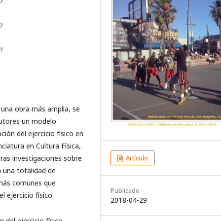
ey
ey
e una obra más amplia, se
autores un modelo
ión del ejercicio físico en
nciatura en Cultura Física,
Artículo
ras investigaciones sobre
en una totalidad de
 más comunes que
Publicado
 ejercicio físico.
2018-04-29
del ejercicio físico