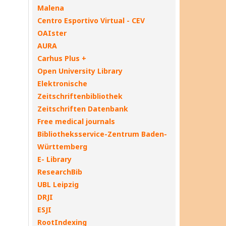
Malena
Centro Esportivo Virtual - CEV
OAIster
AURA
Carhus Plus +
Open University Library
Elektronische
Zeitschriftenbibliothek
Zeitschriften Datenbank
Free medical journals
Bibliotheksservice-Zentrum Baden-
Württemberg
E- Library
ResearchBib
UBL Leipzig
DRJI
ESJI
RootIndexing