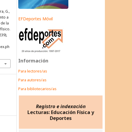
a, G.,
ento a
EFDeportes Móvil
 de la
físico.
239),
dex.ph
Información
Para lectores/as
Para autores/as
Para bibliotecarios/as
Registro e indexación
Lecturas: Educación Física y
Deportes