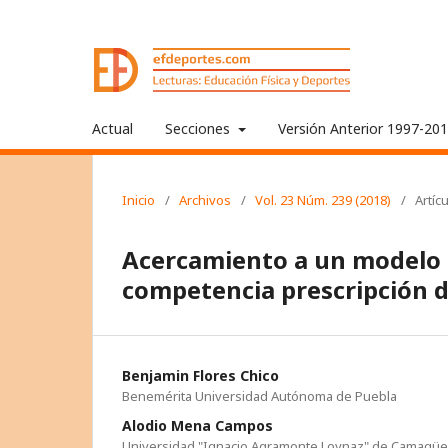
Actual
Secciones
Versión Anterior 1997-20
Inicio
/
Archivos
/
Vol. 23 Núm. 239 (2018)
/
Artíc
Acercamiento a un modelo d
competencia prescripción del
Benjamin Flores Chico
Benemérita Universidad Autónoma de Puebla
Alodio Mena Campos
Universidad "Ignacio Agramonte Loynaz" de Camagü