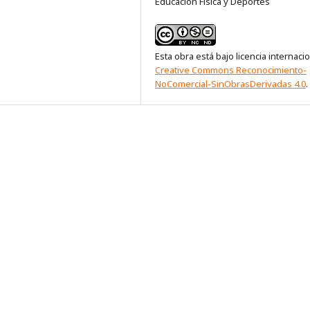
Educación Física y Deportes
Esta obra está bajo licencia internaci
Creative Commons Reconocimiento-
NoComercial-SinObrasDerivadas 4.0
.