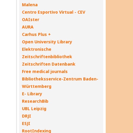
Malena
Centro Esportivo Virtual - CEV
OAIster
AURA
Carhus Plus +
Open University Library
Elektronische
Zeitschriftenbibliothek
Zeitschriften Datenbank
Free medical journals
Bibliotheksservice-Zentrum Baden-
Württemberg
E- Library
ResearchBib
UBL Leipzig
DRJI
ESJI
RootIndexing