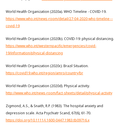
World Health Organization (2020a). WHO Timeline - COVID-19.
https://www.who.int/news-room/detail/27-04-2020-who-timeline---
covid-19
World Health Organization (2020b). COVID-19: physical distancing.
https://www.who.int/westernpacific/emergencies/covid-
19/information/physical-distancing
World Health Organization (2020c). Brazil Situation.
https://covid19.who.int/region/amro/country/br
World Health Organization (2020d). Physical activity.
http://www.who.int/news-room/fact-sheets/detail/physical-activity
Zigmond, A.S., & Snaith, R.P. (1983). The hospital anxiety and
depression scale. Acta Psychiatr Scand, 67(6), 61-70.
https://doi.org/10.1111/j.1600-0447.1983.tb09716.x