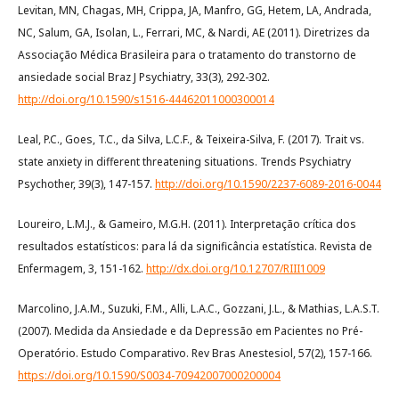
Levitan, MN, Chagas, MH, Crippa, JA, Manfro, GG, Hetem, LA, Andrada,
NC, Salum, GA, Isolan, L., Ferrari, MC, & Nardi, AE (2011). Diretrizes da
Associação Médica Brasileira para o tratamento do transtorno de
ansiedade social Braz J Psychiatry, 33(3), 292-302.
http://doi.org/10.1590/s1516-44462011000300014
Leal, P.C., Goes, T.C., da Silva, L.C.F., & Teixeira-Silva, F. (2017). Trait vs.
state anxiety in different threatening situations. Trends Psychiatry
Psychother, 39(3), 147-157.
http://doi.org/10.1590/2237-6089-2016-0044
Loureiro, L.M.J., & Gameiro, M.G.H. (2011). Interpretação crítica dos
resultados estatísticos: para lá da significância estatística. Revista de
Enfermagem, 3, 151-162.
http://dx.doi.org/10.12707/RIII1009
Marcolino, J.A.M., Suzuki, F.M., Alli, L.A.C., Gozzani, J.L., & Mathias, L.A.S.T.
(2007). Medida da Ansiedade e da Depressão em Pacientes no Pré-
Operatório. Estudo Comparativo. Rev Bras Anestesiol, 57(2), 157-166.
https://doi.org/10.1590/S0034-70942007000200004