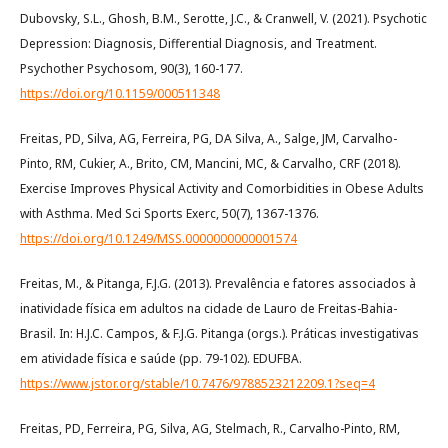
Dubovsky, S.L., Ghosh, B.M., Serotte, J.C., & Cranwell, V. (2021). Psychotic
Depression: Diagnosis, Differential Diagnosis, and Treatment.
Psychother Psychosom, 90(3), 160-177.
https://doi.org/10.1159/000511348
Freitas, PD, Silva, AG, Ferreira, PG, DA Silva, A., Salge, JM, Carvalho-
Pinto, RM, Cukier, A., Brito, CM, Mancini, MC, & Carvalho, CRF (2018).
Exercise Improves Physical Activity and Comorbidities in Obese Adults
with Asthma. Med Sci Sports Exerc, 50(7), 1367-1376.
https://doi.org/10.1249/MSS.0000000000001574
Freitas, M., & Pitanga, F.J.G. (2013). Prevalência e fatores associados à
inatividade física em adultos na cidade de Lauro de Freitas-Bahia-
Brasil. In: H.J.C. Campos, & F.J.G. Pitanga (orgs.). Práticas investigativas
em atividade física e saúde (pp. 79-102). EDUFBA.
https://www.jstor.org/stable/10.7476/9788523212209.1?seq=4
Freitas, PD, Ferreira, PG, Silva, AG, Stelmach, R., Carvalho-Pinto, RM,