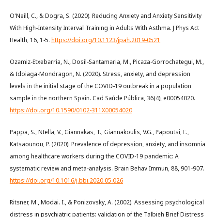
O'Neill, C., & Dogra, S. (2020). Reducing Anxiety and Anxiety Sensitivity
With High-Intensity Interval Training in Adults With Asthma. J Phys Act
Health, 16, 1-5.
https://doi.org/10.1123/jpah.2019-0521
Ozamiz-Etxebarria, N., Dosil-Santamaria, M., Picaza-Gorrochategui, M.,
& Idoiaga-Mondragon, N. (2020). Stress, anxiety, and depression
levels in the initial stage of the COVID-19 outbreak in a population
sample in the northern Spain. Cad Saúde Pública, 36(4), e00054020.
https://doi.org/10.1590/0102-311X00054020
Pappa, S., Ntella, V., Giannakas, T., Giannakoulis, V.G., Papoutsi, E.,
Katsaounou, P. (2020). Prevalence of depression, anxiety, and insomnia
among healthcare workers during the COVID-19 pandemic: A
systematic review and meta-analysis. Brain Behav Immun, 88, 901-907.
https://doi.org/10.1016/j.bbi.2020.05.026
Ritsner, M., Modai. I., & Ponizovsky, A. (2002). Assessing psychological
distress in psychiatric patients: validation of the Talbieh Brief Distress