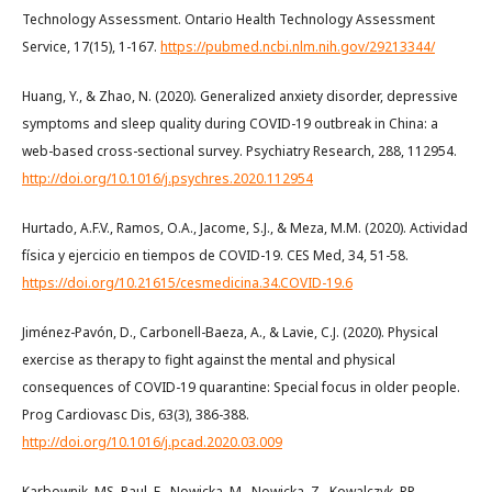
Technology Assessment. Ontario Health Technology Assessment
Service, 17(15), 1-167.
https://pubmed.ncbi.nlm.nih.gov/29213344/
Huang, Y., & Zhao, N. (2020). Generalized anxiety disorder, depressive
symptoms and sleep quality during COVID-19 outbreak in China: a
web-based cross-sectional survey. Psychiatry Research, 288, 112954.
http://doi.org/10.1016/j.psychres.2020.112954
Hurtado, A.F.V., Ramos, O.A., Jacome, S.J., & Meza, M.M. (2020). Actividad
física y ejercicio en tiempos de COVID-19. CES Med, 34, 51-58.
https://doi.org/10.21615/cesmedicina.34.COVID-19.6
Jiménez-Pavón, D., Carbonell-Baeza, A., & Lavie, C.J. (2020). Physical
exercise as therapy to fight against the mental and physical
consequences of COVID-19 quarantine: Special focus in older people.
Prog Cardiovasc Dis, 63(3), 386-388.
http://doi.org/10.1016/j.pcad.2020.03.009
Karbownik, MS, Paul, E., Nowicka, M., Nowicka, Z., Kowalczyk, RP,