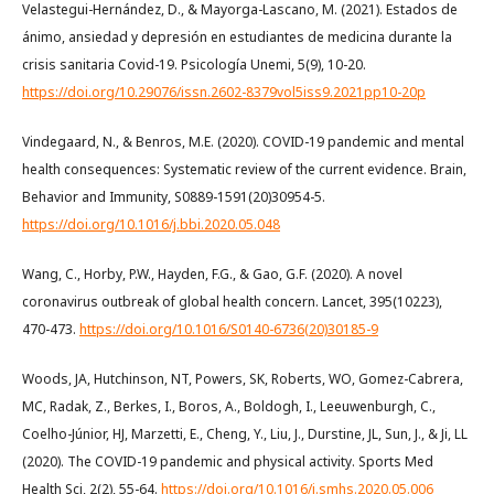
Velastegui-Hernández, D., & Mayorga-Lascano, M. (2021). Estados de
ánimo, ansiedad y depresión en estudiantes de medicina durante la
crisis sanitaria Covid-19. Psicología Unemi, 5(9), 10-20.
https://doi.org/10.29076/issn.2602-8379vol5iss9.2021pp10-20p
Vindegaard, N., & Benros, M.E. (2020). COVID-19 pandemic and mental
health consequences: Systematic review of the current evidence. Brain,
Behavior and Immunity, S0889-1591(20)30954-5.
https://doi.org/10.1016/j.bbi.2020.05.048
Wang, C., Horby, P.W., Hayden, F.G., & Gao, G.F. (2020). A novel
coronavirus outbreak of global health concern. Lancet, 395(10223),
470-473.
https://doi.org/10.1016/S0140-6736(20)30185-9
Woods, JA, Hutchinson, NT, Powers, SK, Roberts, WO, Gomez-Cabrera,
MC, Radak, Z., Berkes, I., Boros, A., Boldogh, I., Leeuwenburgh, C.,
Coelho-Júnior, HJ, Marzetti, E., Cheng, Y., Liu, J., Durstine, JL, Sun, J., & Ji, LL
(2020). The COVID-19 pandemic and physical activity. Sports Med
Health Sci, 2(2), 55-64.
https://doi.org/10.1016/j.smhs.2020.05.006