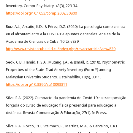
Inventory. Compr Psychiatry, 43(3), 229-34.
https://doi.org/10.1053/comp.2002.30800
Ruiz, A.L., Arcaño, K.D., & Pérez, D.Z. (2020). La psicología como ciencia
en el afrontamiento a la COVID-19: apuntes generales. Anales de la
Academia de Ciencias de Cuba, 10(2), e839.
http://www.revistaccuba.sld.cu/index.php/revacc/article/view/839
Seok, C.B., Hamid, H.S.A., Mutang, J.A., & Ismail, R. (2018). Psychometric
Properties of the State-Trait Anxiety Inventory (Form Y) among
Malaysian University Students. Ustainability, 10(9), 3311.
https://doi.org/10.3390/su10093311
Silva, R.A. (2022). O impacto da pandemia do Covid-19 na transposição
forçada do curso de educação física presencial para educação a
distância. Revista Comunicação & Educação, 27(1). In Press.
Silva, R.A., Rocco, P.D., Stelmach, R., Martins, M.A., & Carvalho, C.R.F.