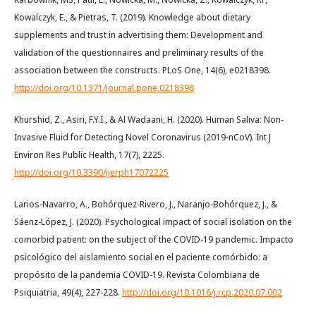
Kowalczyk, E., & Pietras, T. (2019). Knowledge about dietary
supplements and trust in advertising them: Development and
validation of the questionnaires and preliminary results of the
association between the constructs. PLoS One, 14(6), e0218398.
http://doi.org/10.1371/journal.pone.0218398
Khurshid, Z., Asiri, F.Y.I., & Al Wadaani, H. (2020). Human Saliva: Non-
Invasive Fluid for Detecting Novel Coronavirus (2019-nCoV). Int J
Environ Res Public Health, 17(7), 2225.
http://doi.org/10.3390/ijerph17072225
Larios-Navarro, A., Bohórquez-Rivero, J., Naranjo-Bohórquez, J., &
Sáenz-López, J. (2020). Psychological impact of social isolation on the
comorbid patient: on the subject of the COVID-19 pandemic. Impacto
psicológico del aislamiento social en el paciente comórbido: a
propósito de la pandemia COVID-19. Revista Colombiana de
Psiquiatria, 49(4), 227-228.
http://doi.org/10.1016/j.rcp.2020.07.002