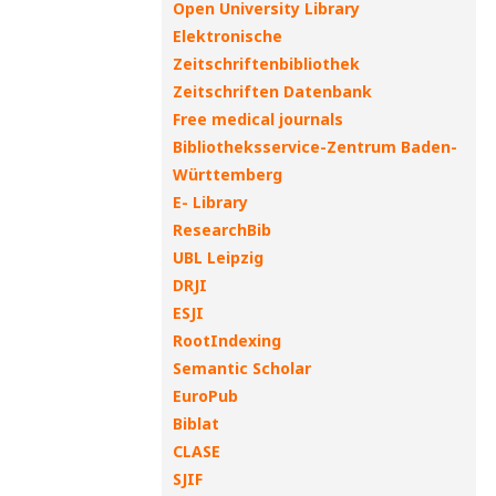
Open University Library
Elektronische
Zeitschriftenbibliothek
Zeitschriften Datenbank
Free medical journals
Bibliotheksservice-Zentrum Baden-
Württemberg
E- Library
ResearchBib
UBL Leipzig
DRJI
ESJI
RootIndexing
Semantic Scholar
EuroPub
Biblat
CLASE
SJIF