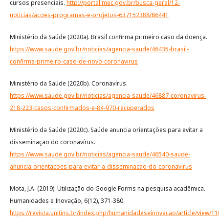
cursos presenciais.
http://portal.mec.gov.br/busca-geral/12-
noticias/acoes-programas-e-projetos-637152388/86441
Ministério da Saúde (2020a). Brasil confirma primeiro caso da doença.
https://www.saude.gov.br/noticias/agencia-saude/46435-brasil-
confirma-primeiro-caso-de-novo-coronavirus
Ministério da Saúde (2020b). Coronavírus.
https://www.saude.gov.br/noticias/agencia-saude/46887-coronavirus-
218-223-casos-confirmados-e-84-970-recuperados
Ministério da Saúde (2020c). Saúde anuncia orientações para evitar a
disseminação do coronavírus.
https://www.saude.gov.br/noticias/agencia-saude/46540-saude-
anuncia-orientacoes-para-evitar-a-disseminacao-do-coronavirus
Mota, J.A. (2019). Utilização do Google Forms na pesquisa acadêmica.
Humanidades e Inovação, 6(12), 371-380.
https://revista.unitins.br/index.php/humanidadeseinovacao/article/view/1