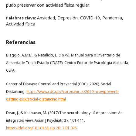
pudo preservar con actividad física regular.
Ansiedad, Depresión, COVID-19, Pandemia,
Palabras clave:
Actividad física
Referencias
Biaggio, A.M.B., & Natalício, L. (1979). Manual para o Inventário de
Ansiedade Traço-Estado (IDATE). Centro Editor de Psicologia Aplicada-
CEPA.
Center of Disease Control and Prevential (CDC) (2020). Social
Distancing.
https://www.cdc.gov/coronavirus/2019-ncov/prevent-
getting-sick/social-distancing.html
Dean, J., & Keshavan, M. (2017).The neurobiology of depression: An
integrated view. Asian J Psychiatr, 27, 101-111.
https://doi.org/10.1016/j.ajp.2017.01.025