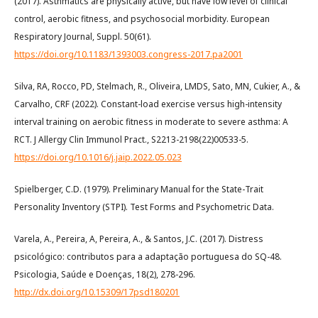
(2017). Asthmatics are physically active, but have low level of clinical
control, aerobic fitness, and psychosocial morbidity. European
Respiratory Journal, Suppl. 50(61).
https://doi.org/10.1183/1393003.congress-2017.pa2001
Silva, RA, Rocco, PD, Stelmach, R., Oliveira, LMDS, Sato, MN, Cukier, A., &
Carvalho, CRF (2022). Constant-load exercise versus high-intensity
interval training on aerobic fitness in moderate to severe asthma: A
RCT. J Allergy Clin Immunol Pract., S2213-2198(22)00533-5.
https://doi.org/10.1016/j.jaip.2022.05.023
Spielberger, C.D. (1979). Preliminary Manual for the State-Trait
Personality Inventory (STPI). Test Forms and Psychometric Data.
Varela, A., Pereira, A, Pereira, A., & Santos, J.C. (2017). Distress
psicológico: contributos para a adaptação portuguesa do SQ-48.
Psicologia, Saúde e Doenças, 18(2), 278-296.
http://dx.doi.org/10.15309/17psd180201