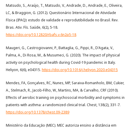
Matsudo, S., Araújo, T., Matsudo, V., Andrade, D., Andrade, E., Oliveira,
LC, & Braggion, G. (2012). Questionário Internacional de Atividade
Física (IPAQ): estudo de validade e reprodutibilidade no Brasil. Rev.
Bras. Ativ. Fís. Saúde, 6(2), 5-18.
https://doi.org/10.12820/rbafs.v.6n2p5-18
Maugeri, G., Castrogiovanni, P., Battaglia, G., Pippi, R., D'Agata, V.,
Palma, A., Di Rosa, M., & Musumeci, G. (2020). The impact of physical
activity on psychological health during Covid-19 pandemic in Italy.
Heliyon, 6(6), e04315.
https://doi.org/10.1016/j.heliyon.2020.e04315
Mendes, FA, Gonçalves, RC, Nunes, MP, Saraiva-Romanholo, BM, Cukier,
A., Stelmach, R., Jacob-Filho, W., Martins, MA, & Carvalho, CRF (2010).
Effects of aerobic training on psychosocial morbidity and symptoms in
patients with asthma: a randomized clinical trial. Chest, 138(2), 331-7.
https://doi.org/10.1378/chest.09-2389
Ministério da Educação (MEC). MEC autoriza ensino a distância em