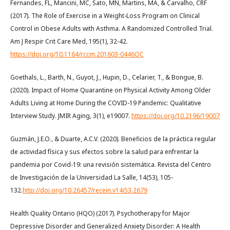
Fernandes, FL, Mancini, MC, Sato, MN, Martins, MA, & Carvalho, CRF
(2017). The Role of Exercise in a Weight-Loss Program on Clinical
Control in Obese Adults with Asthma. A Randomized Controlled Trial.
Am J Respir Crit Care Med, 195(1), 32-42.
https://doi.org/10.1164/rccm.201603-0446OC
Goethals, L., Barth, N., Guyot, J., Hupin, D., Celarier, T., & Bongue, B.
(2020). Impact of Home Quarantine on Physical Activity Among Older
Adults Living at Home During the COVID-19 Pandemic: Qualitative
Interview Study. JMIR Aging, 3(1), e19007.
https://doi.org/10.2196/19007
Guzmán, J.E.O., & Duarte, A.C.V. (2020). Beneficios de la práctica regular
de actividad física y sus efectos sobre la salud para enfrentar la
pandemia por Covid-19: una revisión sistemática. Revista del Centro
de Investigación de la Universidad La Salle, 14(53), 105-
132.
http://doi.org/10.26457/recein.v14i53.2679
Health Quality Ontario (HQO) (2017). Psychotherapy for Major
Depressive Disorder and Generalized Anxiety Disorder: A Health