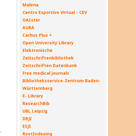
Malena
Centro Esportivo Virtual - CEV
OAIster
AURA
Carhus Plus +
Open University Library
Elektronische
Zeitschriftenbibliothek
Zeitschriften Datenbank
Free medical journals
Bibliotheksservice-Zentrum Baden-
Württemberg
E- Library
ResearchBib
UBL Leipzig
DRJI
ESJI
RootIndexing