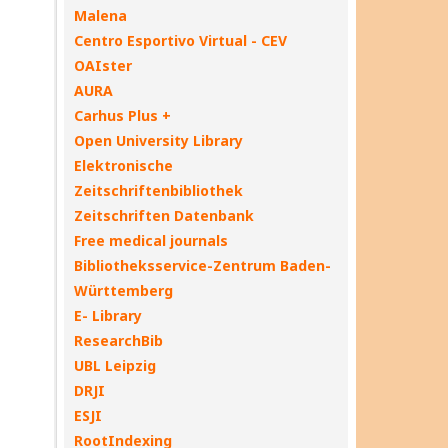
Malena
Centro Esportivo Virtual - CEV
OAIster
AURA
Carhus Plus +
Open University Library
Elektronische
Zeitschriftenbibliothek
Zeitschriften Datenbank
Free medical journals
Bibliotheksservice-Zentrum Baden-
Württemberg
E- Library
ResearchBib
UBL Leipzig
DRJI
ESJI
RootIndexing