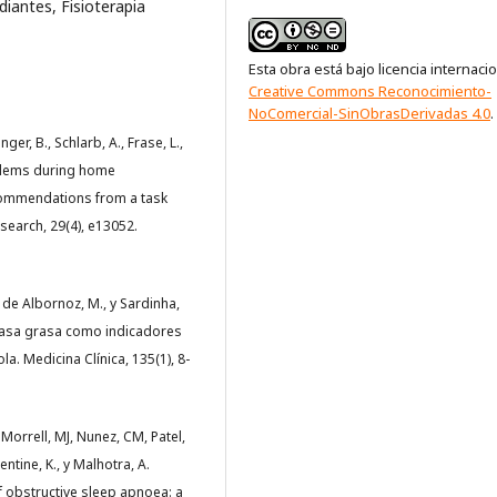
iantes, Fisioterapia
Esta obra está bajo licencia internaci
Creative Commons Reconocimiento-
NoComercial-SinObrasDerivadas 4.0
.
inger, B., Schlarb, A., Frase, L.,
roblems during home
ecommendations from a task
search, 29(4), e13052.
llo de Albornoz, M., y Sardinha,
 masa grasa como indicadores
. Medicina Clínica, 135(1), 8-
 Morrell, MJ, Nunez, CM, Patel,
lentine, K., y Malhotra, A.
f obstructive sleep apnoea: a