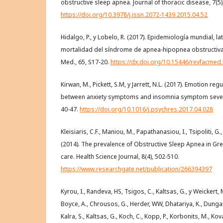
obstructive sleep apnea. Journal of thoracic disease, 7(5)
https://doi.org/10.3978/j.issn.2072-1439.2015.04.52
Hidalgo, P., y Lobelo, R. (2017). Epidemiología mundial, 
mortalidad del síndrome de apnea-hipopnea obstructiva
Med., 65, S17-20.
https://dx.doi.org/10.15446/revfacme
Kirwan, M., Pickett, S.M, y Jarrett, N.L. (2017). Emotion r
between anxiety symptoms and insomnia symptom severity
40-47.
https://doi.org/10.1016/j.psychres.2017.04.028
Kleisiaris, C.F., Maniou, M., Papathanasiou, I., Tsipoliti, G., S
(2014). The prevalence of Obstructive Sleep Apnea in Gr
care. Health Science Journal, 8(4), 502-510.
https://www.researchgate.net/publication/266394397
Kyrou, I., Randeva, HS, Tsigos, C., Kaltsas, G., y Weickert,
Boyce, A., Chrousos, G., Herder, WW, Dhatariya, K., Dungan
Kalra, S., Kaltsas, G., Koch, C., Kopp, P., Korbonits, M., Ko