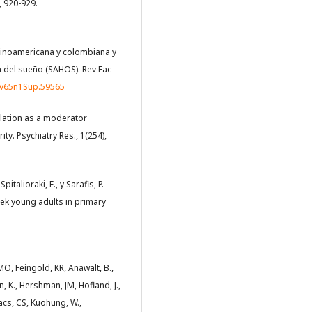
, 920-929.
latinoamericana y colombiana y
 del sueño (SAHOS). Rev Fac
d.v65n1Sup.59565
egulation as a moderator
. Psychiatry Res., 1(254),
pitalioraki, E., y Sarafis, P.
eek young adults in primary
 MO, Feingold, KR, Anawalt, B.,
, K., Hershman, JM, Hofland, J.,
vacs, CS, Kuohung, W.,