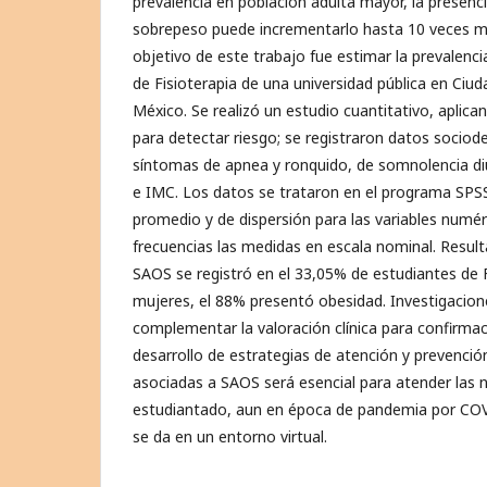
prevalencia en población adulta mayor, la presenc
sobrepeso puede incrementarlo hasta 10 veces má
objetivo de este trabajo fue estimar la prevalenc
de Fisioterapia de una universidad pública en Ci
México. Se realizó un estudio cuantitativo, aplican
para detectar riesgo; se registraron datos socio
síntomas de apnea y ronquido, de somnolencia diur
e IMC. Los datos se trataron en el programa SPS
promedio y de dispersión para las variables numér
frecuencias las medidas en escala nominal. Resulta
SAOS se registró en el 33,05% de estudiantes de F
mujeres, el 88% presentó obesidad. Investigacion
complementar la valoración clínica para confirmaci
desarrollo de estrategias de atención y prevenci
asociadas a SAOS será esencial para atender las 
estudiantado, aun en época de pandemia por CO
se da en un entorno virtual.