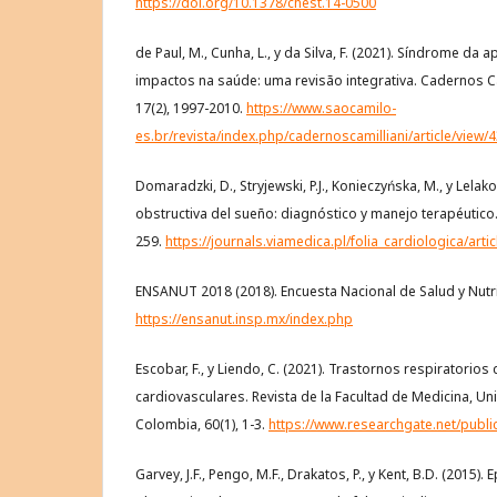
https://doi.org/10.1378/chest.14-0500
de Paul, M., Cunha, L., y da Silva, F. (2021). Síndrome da
impactos na saúde: uma revisão integrativa. Cadernos Ca
17(2), 1997-2010.
https://www.saocamilo-
es.br/revista/index.php/cadernoscamilliani/article/view/
Domaradzki, D., Stryjewski, P.J., Konieczyńska, M., y Lelako
obstructiva del sueño: diagnóstico y manejo terapéutico. 
259.
https://journals.viamedica.pl/folia_cardiologica/art
ENSANUT 2018 (2018). Encuesta Nacional de Salud y Nutri
https://ensanut.insp.mx/index.php
Escobar, F., y Liendo, C. (2021). Trastornos respiratorios
cardiovasculares. Revista de la Facultad de Medicina, Un
Colombia, 60(1), 1-3.
https://www.researchgate.net/publ
Garvey, J.F., Pengo, M.F., Drakatos, P., y Kent, B.D. (2015)