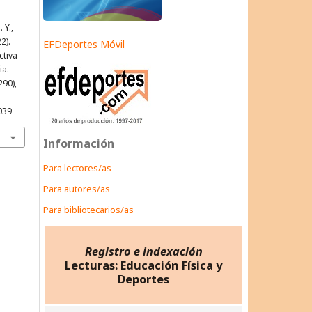
 Y.,
22).
EFDeportes Móvil
ctiva
ia.
290),
039
Información
Para lectores/as
Para autores/as
Para bibliotecarios/as
Registro e indexación
Lecturas: Educación Física y
Deportes