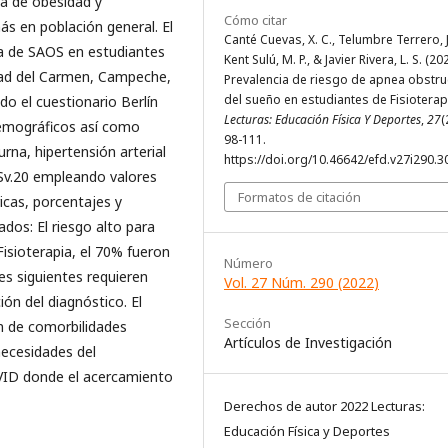
ia de obesidad y
Cómo citar
s en población general. El
Canté Cuevas, X. C., Telumbre Terrero, J.
ia de SAOS en estudiantes
Kent Sulú, M. P., & Javier Rivera, L. S. (20
udad del Carmen, Campeche,
Prevalencia de riesgo de apnea obstru
del sueño en estudiantes de Fisioterap
do el cuestionario Berlín
Lecturas: Educación Física Y Deportes
,
27
(
demográficos así como
98-111.
na, hipertensión arterial
https://doi.org/10.46642/efd.v27i290.3
Sv.20 empleando valores
Formatos de citación
icas, porcentajes y
dos: El riesgo alto para
isioterapia, el 70% fueron
Número
es siguientes requieren
Vol. 27 Núm. 290 (2022)
ón del diagnóstico. El
Sección
ón de comorbilidades
Artículos de Investigación
necesidades del
VID donde el acercamiento
Derechos de autor 2022 Lecturas:
Educación Física y Deportes