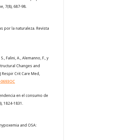
e, 7(8), 687-98.
 por la naturaleza. Revista
., Falini, A., Alemanno, F., y
 Structural Changes and
 Respir Crit Care Med,
5-0693OC
. Tendencia en el consumo de
4), 1824-1831.
ent hypoxemia and OSA: