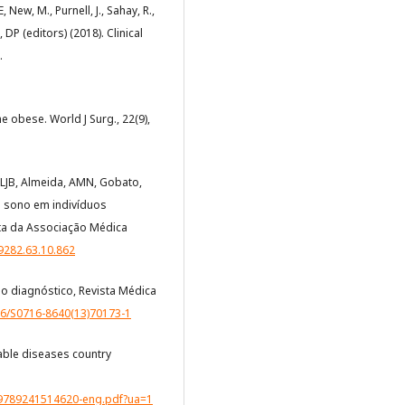
 New, M., Purnell, J., Sahay, R.,
, DP (editors) (2018). Clinical
.
the obese. World J Surg., 22(9),
a, LJB, Almeida, AMN, Gobato,
o sono em indivíduos
ta da Associação Médica
9282.63.10.862
dio diagnóstico, Revista Médica
016/S0716-8640(13)70173-1
able diseases country
2/9789241514620-eng.pdf?ua=1