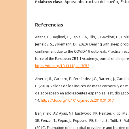
Apnea obstructiva del sueño, Estud
Palabras clave:
Referencias
Altena, E., Baglioni, C., Espie, CA, Ellis, J., Gavriloff, D., Holz
Jernelöv, S., y Riemann, D. (2020). Dealing with sleep p
confinement due to the COVID-19 outbreak: Practical r
force of the European CBT-I Academy. Journal of sleep re
https://doi.org/10.1111/jsr.13052
Alvero, J.R., Carnero, E., Fernández, J.C., Barrera, J., Carri
L. (2010). Validez de los índices de masa corporal y de
de sobrepeso en adolescentes españoles: estudio Esccola
14.
https://doi.org/10.1016/j.medcli.2010.01.017
Benjafield, AV, Ayas, NT, Eastwood, PR, Heinzer, R., Ip, MS,
SR, Penzel, T., Pépin, JL, Peppard, PE, Sinha, S., Tufik, S., Va
(2019). Estimation of the global prevalence and burden o