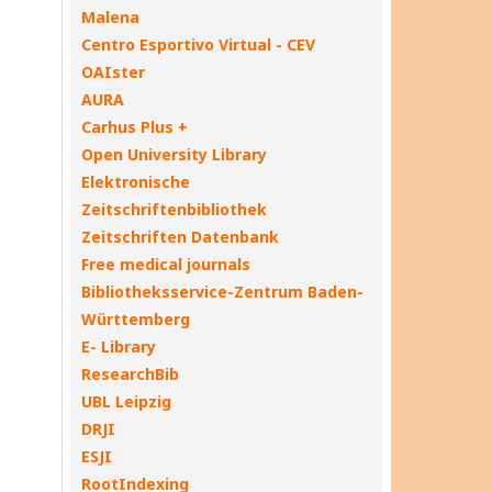
Malena
Centro Esportivo Virtual - CEV
OAIster
AURA
Carhus Plus +
Open University Library
Elektronische
Zeitschriftenbibliothek
Zeitschriften Datenbank
Free medical journals
Bibliotheksservice-Zentrum Baden-
Württemberg
E- Library
ResearchBib
UBL Leipzig
DRJI
ESJI
RootIndexing