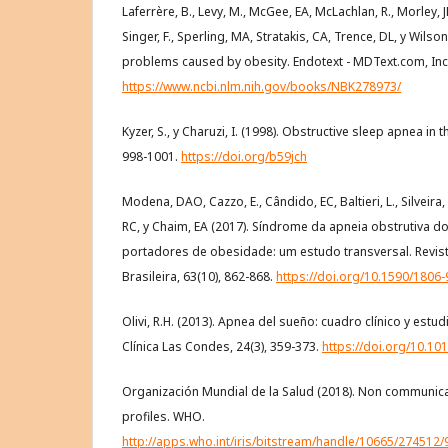
Laferrère, B., Levy, M., McGee, EA, McLachlan, R., Morley, JE,
Singer, F., Sperling, MA, Stratakis, CA, Trence, DL, y Wilson
problems caused by obesity. Endotext - MDText.com, Inc
https://www.ncbi.nlm.nih.gov/books/NBK278973/
Kyzer, S., y Charuzi, I. (1998). Obstructive sleep apnea in 
998-1001.
https://doi.org/b59jch
Modena, DAO, Cazzo, E., Cândido, EC, Baltieri, L., Silveir
RC, y Chaim, EA (2017). Síndrome da apneia obstrutiva d
portadores de obesidade: um estudo transversal. Revis
Brasileira, 63(10), 862-868.
https://doi.org/10.1590/1806-
Olivi, R.H. (2013). Apnea del sueño: cuadro clínico y estu
Clínica Las Condes, 24(3), 359-373.
https://doi.org/10.1
Organización Mundial de la Salud (2018). Non communic
profiles. WHO.
http://apps.who.int/iris/bitstream/handle/10665/27451