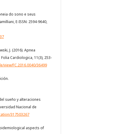
 apneia do sono e seus
milliani, E-ISSN: 2594-9640,
437
wski, J. (2016). Apnea
Folia Cardiologica, 11(3), 253-
icle/view/FC.2016.0040/36499
ción.
 del sueño y alteraciones
iversidad Nacional de
ication/317503267
. Epidemiological aspects of