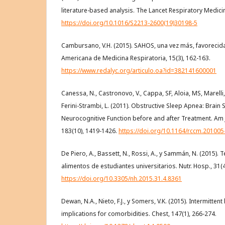
literature-based analysis. The Lancet Respiratory Medicin
https://doi.org/10.1016/S2213-2600(19)30198-5
Cambursano, V.H. (2015). SAHOS, una vez más, favorecidas
Americana de Medicina Respiratoria, 15(3), 162-163.
https://www.redalyc.org/articulo.oa?id=382141600001
Canessa, N., Castronovo, V., Cappa, SF, Aloia, MS, Marelli, S
Ferini-Strambi, L. (2011). Obstructive Sleep Apnea: Brain
Neurocognitive Function before and after Treatment. Am J
183(10), 1419-1426.
https://doi.org/10.1164/rccm.20100
De Piero, A., Bassett, N., Rossi, A., y Sammán, N. (2015)
alimentos de estudiantes universitarios. Nutr. Hosp., 31(
https://doi.org/10.3305/nh.2015.31.4.8361
Dewan, N.A., Nieto, F.J., y Somers, V.K. (2015). Intermitt
implications for comorbidities. Chest, 147(1), 266-274.