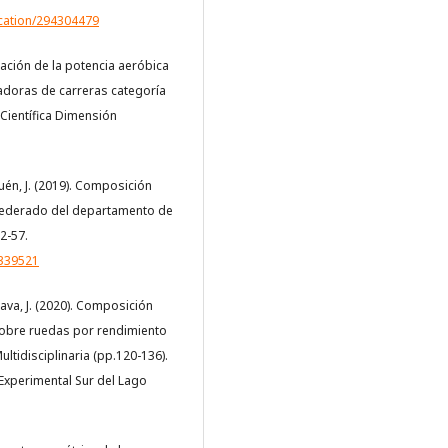
ication/294304479
loración de la potencia aeróbica
adoras de carreras categoría
 Científica Dimensión
Aduén, J. (2019). Composición
 federado del departamento de
2-57.
/339521
rava, J. (2020). Composición
sobre ruedas por rendimiento
ltidisciplinaria (pp.120-136).
 Experimental Sur del Lago