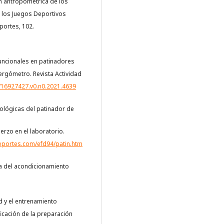
ión antropométrica de los
 los Juegos Deportivos
portes, 102.
 funcionales en patinadores
oergómetro. Revista Actividad
4/16927427.v0.n0.2021.4639
fisiológicas del patinador de
rzo en el laboratorio.
deportes.com/efd94/patin.htm
ica del acondicionamiento
ad y el entrenamiento
ficación de la preparación