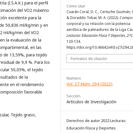
 (I.S.A.K.) para el perfil
Cómo citar
 estimación del VO2 máximo
Cuarán Coral, D. C., Certuche Guzmán, G
ión excelente para la
& Doraddo Tobar, M. A. (2022). Compo
corporal y su relación con la potencia
de 50,836 ml/kg/min y en
aeróbica de patinadores de la Liga Ca
62 ml/kg/min del VO2
Lecturas: Educación Física Y Deportes
,
27
(
en la evaluación de la
120-134.
ompartimental, en las
https://doi.org/10.46642/efd.v27i294.2
o de 13,59%, para tejido
Formatos de citación
esidual de 9,9 %. Para los
cular 50,05%, el tejido
esultados de la
Número
Vol. 27 Núm. 294 (2022)
yente en el rendimiento
composición favorable
Sección
Artículos de Investigación
ular, Tejido graso,
Derechos de autor 2022 Lecturas:
Educación Física y Deportes