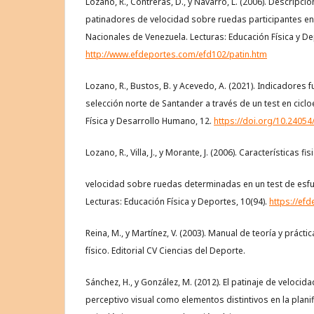
Lozano, R., Contreras, D., y Navarro, L. (2006). Descripc
patinadores de velocidad sobre ruedas participantes en
Nacionales de Venezuela. Lecturas: Educación Física y De
http://www.efdeportes.com/efd102/patin.htm
Lozano, R., Bustos, B. y Acevedo, A. (2021). Indicadores
selección norte de Santander a través de un test en cicl
Física y Desarrollo Humano, 12.
https://doi.org/10.2405
Lozano, R., Villa, J., y Morante, J. (2006). Características 
velocidad sobre ruedas determinadas en un test de esfue
Lecturas: Educación Física y Deportes, 10(94).
https://ef
Reina, M., y Martínez, V. (2003). Manual de teoría y práct
físico. Editorial CV Ciencias del Deporte.
Sánchez, H., y González, M. (2012). El patinaje de velocid
perceptivo visual como elementos distintivos en la plani