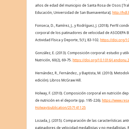
años de edad del municipio de Santa Rosa de Osos [Tra
Educación, Universidad de San Buenaventura].
http://hd
Fonseca, D., Ramírez, J., y Rodríguez, J. (2018). Perfil co
corporal de los patinadores de velocidad de ASODEPA Bog
Actividad Física y Deporte, 5(1), 83-102.
https://doi.org/
González, E. (2013). Composición corporal: estudio y utili
Nutrición, 60(2), 69-75.
https://doi.org/10.1016/j.endonu.
Hernández, R., Fernández., y Baptista, M. (2010). Metodolo
edición). Libros McGraw Hill.
Holway, F. (2010). Composición corporal en nutrición depo
de nutrición en el deporte (pp. 195-226).
https://www.rese
Holway/publication/257141125
Lozada, J. (2015). Comparación de las características an
patinadores de velocidad medallistas y no medallistas. R