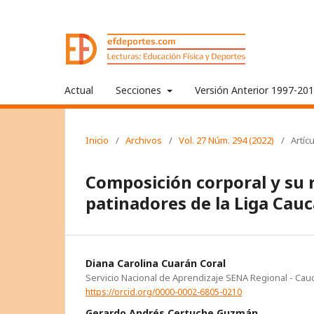
Actual
Secciones
Versión Anterior 1997-20
Inicio
/
Archivos
/
Vol. 27 Núm. 294 (2022)
/
Artíc
Composición corporal y su r
patinadores de la Liga Cau
Diana Carolina Cuarán Coral
Servicio Nacional de Aprendizaje SENA Regional - Cau
https://orcid.org/0000-0002-6805-0210
Gerardo Andrés Certuche Guzmán