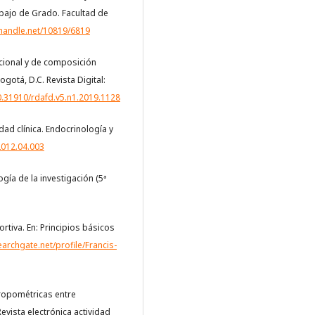
bajo de Grado. Facultad de
l.handle.net/10819/6819
ndicional y de composición
otá, D.C. Revista Digital:
10.31910/rdafd.v5.n1.2019.1128
dad clínica. Endocrinología y
2012.04.003
gía de la investigación (5ª
rtiva. En: Principios básicos
archgate.net/profile/Francis-
tropométricas entre
evista electrónica actividad