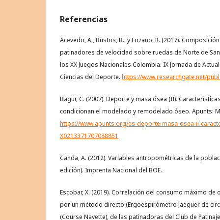
Referencias
Acevedo, A., Bustos, B., y Lozano, R. (2017). Composició
patinadores de velocidad sobre ruedas de Norte de San
los XX Juegos Nacionales Colombia. IX Jornada de Actual
Ciencias del Deporte.
https://www.researchgate.net/pub
Bagur, C. (2007). Deporte y masa ósea (II). Características
condicionan el modelado y remodelado óseo. Apunts: Med
https://www.apunts.org/es-deporte-masa-osea-ii-caracter
X0213371707088851
Canda, A. (2012). Variables antropométricas de la poblac
edición). Imprenta Nacional del BOE.
Escobar, X. (2019). Correlación del consumo máximo de
por un método directo (Ergoespirómetro Jaeguer de circu
(Course Navette), de las patinadoras del Club de Patinaj