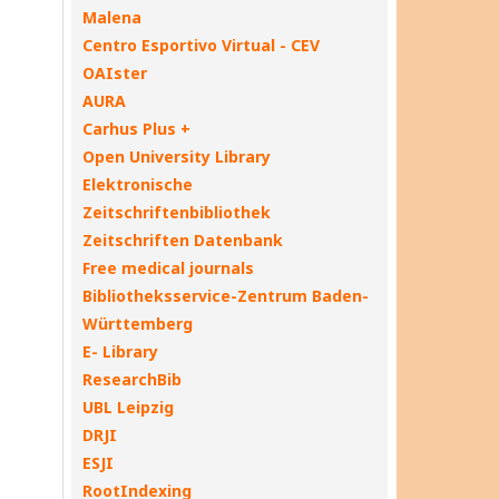
Malena
Centro Esportivo Virtual - CEV
OAIster
AURA
Carhus Plus +
Open University Library
Elektronische
Zeitschriftenbibliothek
Zeitschriften Datenbank
Free medical journals
Bibliotheksservice-Zentrum Baden-
Württemberg
E- Library
ResearchBib
UBL Leipzig
DRJI
ESJI
RootIndexing