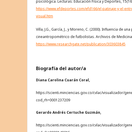
psicológica. Lecturas: Educación Física y Deportes, 15(16
https://www.efdeportes.com/efd166/el-patinaje-y-el-ent
visual.htm
Villa, J.G., García, J., y Moreno, C. (2000). Influencia de u
cineantropométrico de futbolistas. Archivos de Medicina 
https://www.researchgate.net/publication/303603845
Biografía del autor/a
Diana Carolina Cuarán Coral,
https://scienti.minciencias.gov.co/cvlac/visualizador/ge
cod_rh=0001237209
Gerardo Andrés Certuche Guzmán,
https://scienti.minciencias.gov.co/cvlac/visualizador/ge