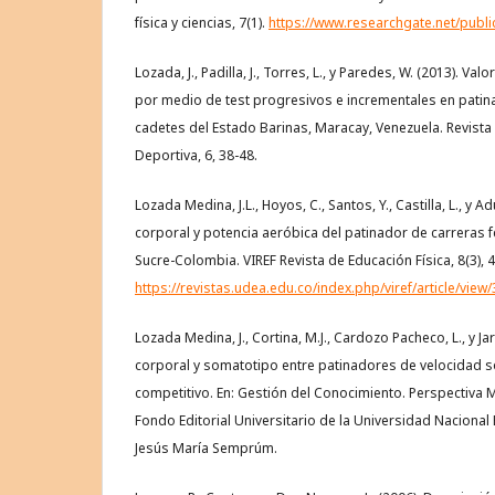
física y ciencias, 7(1).
https://www.researchgate.net/publ
Lozada, J., Padilla, J., Torres, L., y Paredes, W. (2013). Va
por medio de test progresivos e incrementales en patin
cadetes del Estado Barinas, Maracay, Venezuela. Revista
Deportiva, 6, 38-48.
Lozada Medina, J.L., Hoyos, C., Santos, Y., Castilla, L., y 
corporal y potencia aeróbica del patinador de carreras
Sucre-Colombia. VIREF Revista de Educación Física, 8(3), 4
https://revistas.udea.edu.co/index.php/viref/article/view
Lozada Medina, J., Cortina, M.J., Cardozo Pacheco, L., y Ja
corporal y somatotipo entre patinadores de velocidad 
competitivo. En: Gestión del Conocimiento. Perspectiva Mu
Fondo Editorial Universitario de la Universidad Nacional
Jesús María Semprúm.