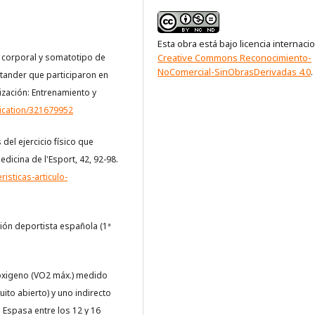
Esta obra está bajo licencia internaci
Creative Commons Reconocimiento-
n corporal y somatotipo de
NoComercial-SinObrasDerivadas 4.0
.
tander que participaron en
ización: Entrenamiento y
lication/321679952
 del ejercicio físico que
icina de l'Esport, 42, 92-98.
isticas-articulo-
ión deportista española (1ª
 oxigeno (VO2 máx.) medido
ito abierto) y uno indirecto
e Espasa entre los 12 y 16