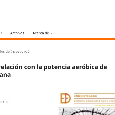
17
Archivos
Acerca de
ulos de Investigación
elación con la potencia aeróbica de
cana
ca CTPI