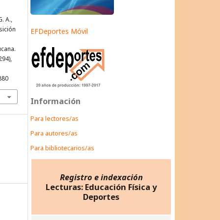
. A.,
sición
EFDeportes Móvil
ucana.
294),
880
Información
Para lectores/as
Para autores/as
Para bibliotecarios/as
Registro e indexación
Lecturas: Educación Física y
Deportes