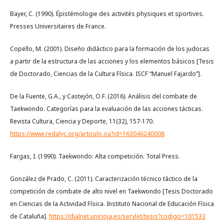
Bayer, C. (1990). Épistémologie des activités physiques et sportives.
Presses Universitaires de France.
Copello, M. (2001). Diseño didáctico para la formación de los judocas
a partir de la estructura de las acciones y los elementos básicos [Tesis
de Doctorado, Ciencias de la Cultura Física. ISCF “Manuel Fajardo”].
De la Fuente, G.A., y Castejón, O.F. (2016). Análisis del combate de
Taekwondo. Categorías para la evaluación de las acciones tácticas.
Revista Cultura, Ciencia y Deporte, 11(32), 157-170.
https://www.redalyc.org/articulo.oa?id=163046240008
Fargas, I. (1990). Taekwondo: Alta competición. Total Press.
González de Prado, C. (2011). Caracterización técnico táctico de la
competición de combate de alto nivel en Taekwondo [Tesis Doctorado
en Ciencias de la Actividad Física. Instituto Nacional de Educación Física
de Cataluña].
https://dialnet.unirioja.es/servlet/tesis?codigo=101533