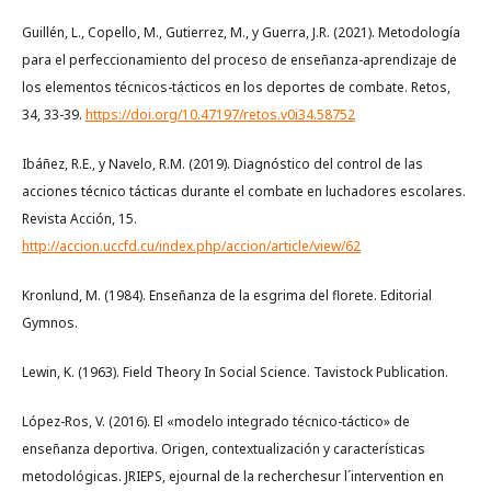
Guillén, L., Copello, M., Gutierrez, M., y Guerra, J.R. (2021). Metodología
para el perfeccionamiento del proceso de enseñanza-aprendizaje de
los elementos técnicos-tácticos en los deportes de combate. Retos,
34, 33-39.
https://doi.org/10.47197/retos.v0i34.58752
Ibáñez, R.E., y Navelo, R.M. (2019). Diagnóstico del control de las
acciones técnico tácticas durante el combate en luchadores escolares.
Revista Acción, 15.
http://accion.uccfd.cu/index.php/accion/article/view/62
Kronlund, M. (1984). Enseñanza de la esgrima del florete. Editorial
Gymnos.
Lewin, K. (1963). Field Theory In Social Science. Tavistock Publication.
López-Ros, V. (2016). El «modelo integrado técnico-táctico» de
enseñanza deportiva. Origen, contextualización y características
metodológicas. JRIEPS, ejournal de la recherchesur l´intervention en