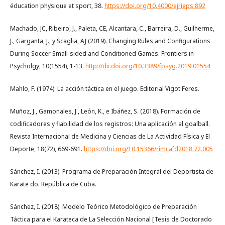
éducation physique et sport, 38.
https://doi.org/10.4000/ejrieps.892
Machado, JC, Ribeiro, J., Paleta, CE, Alcantara, C., Barreira, D., Guilherme,
J., Garganta, J., y Scaglia, AJ (2019). Changing Rules and Configurations
During Soccer Small-sided and Conditioned Games. Frontiers in
Psycholgy, 10(1554), 1-13.
http://dx.doi.org/10.3389/fpsyg.2019.01554
Mahlo, F. (1974). La acción táctica en el juego. Editorial Vigot Feres.
Muñoz, J., Gamonales, J., León, K., e Ibáñez, S. (2018). Formación de
codificadores y fiabilidad de los registros: Una aplicación al goalball.
Revista Internacional de Medicina y Ciencias de La Actividad Física y El
Deporte, 18(72), 669-691.
https://doi.org/10.15366/rimcafd2018.72.005
Sánchez, I. (2013). Programa de Preparación Integral del Deportista de
Karate do. República de Cuba.
Sánchez, I. (2018). Modelo Teórico Metodológico de Preparación
Táctica para el Karateca de La Selección Nacional [Tesis de Doctorado