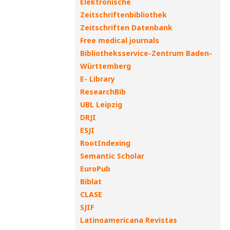
Elektronische
Zeitschriftenbibliothek
Zeitschriften Datenbank
Free medical journals
Bibliotheksservice-Zentrum Baden-
Württemberg
E- Library
ResearchBib
UBL Leipzig
DRJI
ESJI
RootIndexing
Semantic Scholar
EuroPub
Biblat
CLASE
SJIF
Latinoamericana Revistas