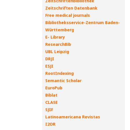
Zeitschriftenbibliothek
Zeitschriften Datenbank
Free medical journals
Bibliotheksservice-Zentrum Baden-
Württemberg
E- Library
ResearchBib
UBL Leipzig
DRJI
ESJI
RootIndexing
Semantic Scholar
EuroPub
Biblat
CLASE
SJIF
Latinoamericana Revistas
I2OR