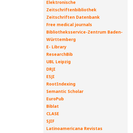
Elektronische
Zeitschriftenbibliothek
Zeitschriften Datenbank
Free medical journals
Bibliotheksservice-Zentrum Baden-
Württemberg
E- Library
ResearchBib
UBL Leipzig
DRJI
ESJI
RootIndexing
Semantic Scholar
EuroPub
Biblat
CLASE
SJIF
Latinoamericana Revistas