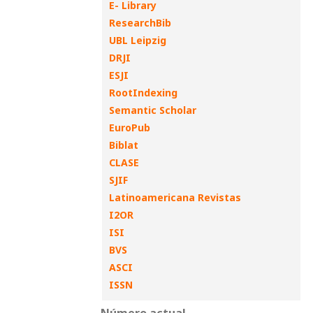
E- Library
ResearchBib
UBL Leipzig
DRJI
ESJI
RootIndexing
Semantic Scholar
EuroPub
Biblat
CLASE
SJIF
Latinoamericana Revistas
I2OR
ISI
BVS
ASCI
ISSN