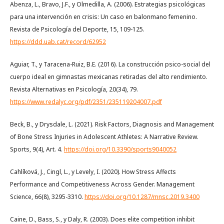
Abenza, L., Bravo, J.F., y Olmedilla, A. (2006). Estrategias psicológicas
para una intervención en crisis: Un caso en balonmano femenino.
Revista de Psicología del Deporte, 15, 109-125.
https://ddd.uab.cat/record/62952
Aguiar, T., y Taracena-Ruiz, B.E. (2016). La construcción psico-social del
cuerpo ideal en gimnastas mexicanas retiradas del alto rendimiento.
Revista Alternativas en Psicología, 20(34), 79.
https://www.redalyc.org/pdf/2351/235119204007.pdf
Beck, B., y Drysdale, L. (2021). Risk Factors, Diagnosis and Management
of Bone Stress Injuries in Adolescent Athletes: A Narrative Review.
Sports, 9(4), Art. 4.
https://doi.org/10.3390/sports9040052
Cahlíková, J., Cingl, L., y Levely, I. (2020). How Stress Affects
Performance and Competitiveness Across Gender. Management
Science, 66(8), 3295-3310.
https://doi.org/10.1287/mnsc.2019.3400
Caine, D., Bass, S., y Daly, R. (2003). Does elite competition inhibit