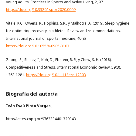
young adults. Frontiers in Sports and Active Living, 2, 97.
https://doi.org/10.3389/fspor.2020.0009
Vitale, K.C., Owens, R., Hopkins, S.R., y Malhotra, A. (2019). Sleep hygiene
for optimizing recovery in athletes: Review and recommendations.
International journal of sports medicine, 40(8).
https://doi.org/10.1055/a-0905-3103
Zhong, S., Shalev, I., Koh, D., Ebstein, R. P., y Chew, S. H. (2018).
Competitiveness and Stress. International Economic Review, 59(3),
1263-1281.
https://doi.org/10.1111/iere.12303
Biografía del autor/a
Iván Esaú Pinto Vargas,
http://lattes.cnpq.br/9763334401329343