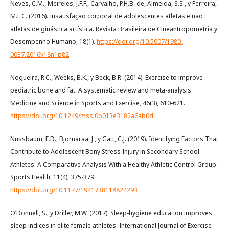
Neves, C.M., Meireles, J.F.F., Carvalho, P.H.B. de, Almeida, S.S., y Ferreira,
M.E.C. (2016). Insatisfação corporal de adolescentes atletas e não
atletas de ginástica artística. Revista Brasileira de Cineantropometria y
Desempenho Humano, 18(1).
https://doi.org/10.5007/1980-
0037.2016v18n1p82
Nogueira, R.C., Weeks, B.K., y Beck, B.R. (2014). Exercise to improve
pediatric bone and fat: A systematic review and meta-analysis.
Medicine and Science in Sports and Exercise, 46(3), 610-621.
https://doi.org/10.1249/mss.0b013e3182a6ab0d
Nussbaum, E.D., Bjornaraa, J., y Gatt, C.J. (2019). Identifying Factors That
Contribute to Adolescent Bony Stress Injury in Secondary School
Athletes: A Comparative Analysis With a Healthy Athletic Control Group.
Sports Health, 11(4), 375-379.
https://doi.org/10.1177/1941738118824293
O’Donnell, S., y Driller, M.W. (2017). Sleep-hygiene education improves
sleep indices in elite female athletes. International Journal of Exercise