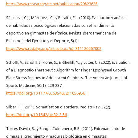
https://www.researchgate.net/publication/29823635
Sánchez, J.C.J., Márquez, J.C., y Peralto, E.L. (2010). Evaluación y análisis
de habilidades psicológicas relacionadas con el rendimiento
deportivo en gimnastas de rítmica. Revista Iberoamericana de
Psicología del Ejercicio y el Deporte, 5(1).
https://www.redalyc.org/articulo.oa?id=311126267002
Schöffl, V., Schöffl, I., Flohé, S., El-Sheikh, Y., y Lutter, C. (2022). Evaluation
of a Diagnostic-Therapeutic Algorithm for Finger Epiphyseal Growth
Plate Stress Injuries in Adolescent Climbers. The American Journal of
Sports Medicine, 50(1), 229-237.
https://doi.org/10.1177/03635465211056956
Silber, T.J. (2011). Somatization disorders. Pediatr Rev, 32(2).
https://doi.org/10.1542/pir.32-2-56
Torres Dávila, R., y Rangel Colmenero, B.R. (2011). Entrenamiento de
gimnasia, crecimiento y madurez biológica en gimnastas