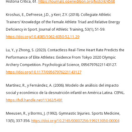
Historia Crítica, 61.
https://journals.openedition.org/histcrit/4568
Kroshus, E., DeFreese, J.D., y Kerr, Z.Y. (2018). Collegiate Athletic
Trainers’ Knowledge of the Female Athlete Triad and Relative Energy
Deficiency in Sport. Journal of Athletic Training, 53(1), 51-59.
https://doi.org/10.4085/1062-6050-52.11.29
Lu, Y., y Zhong, S. (2023). Contactless Real-Time Heart Rate Predicts the
Performance of Elite Athletes: Evidence From Tokyo 2020 Olympic
Archery Competition. Psychological Science, 09567976221143127.
https://doi.org/10.1177/09567976221143127
Martínez, R., y Fernández, A. (2006). Modelo de análisis del impacto
social y económico de la desnutrición infantil en América Latina. CEPAL.
https://hdl.handle.net/11362/5491
Meeusen, R., y Borms, J. (1992). Gymnastic Injuries. Sports Medicine,
13(5), 337-356.
https://doi.org/10.2165/00007256-199213050-00004