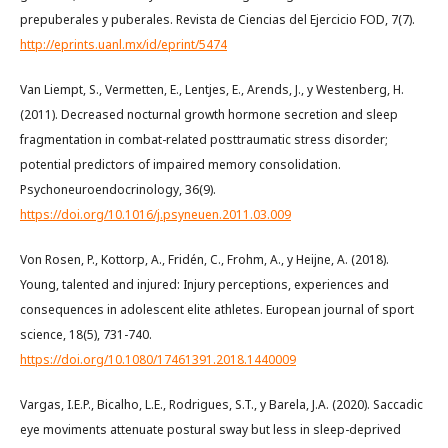
prepuberales y puberales. Revista de Ciencias del Ejercicio FOD, 7(7).
http://eprints.uanl.mx/id/eprint/5474
Van Liempt, S., Vermetten, E., Lentjes, E., Arends, J., y Westenberg, H.
(2011). Decreased nocturnal growth hormone secretion and sleep
fragmentation in combat-related posttraumatic stress disorder;
potential predictors of impaired memory consolidation.
Psychoneuroendocrinology, 36(9).
https://doi.org/10.1016/j.psyneuen.2011.03.009
Von Rosen, P., Kottorp, A., Fridén, C., Frohm, A., y Heijne, A. (2018).
Young, talented and injured: Injury perceptions, experiences and
consequences in adolescent elite athletes. European journal of sport
science, 18(5), 731-740.
https://doi.org/10.1080/17461391.2018.1440009
Vargas, I.E.P., Bicalho, L.E., Rodrigues, S.T., y Barela, J.A. (2020). Saccadic
eye moviments attenuate postural sway but less in sleep-deprived