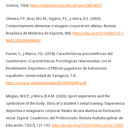
Science, 10(4).
https://pubmed.ncbi.nlm.nih.gov/28674597
Oliveira, F.P., Bosi, M.L.M., Vigário, P.S., y Vieira, R.S. (2003).
Comportamento alimentar e imagem corporal em atletas. Revista
Brasileira de Medicina do Esporte, 9(6).
https://doi.org/10.1590/S1517-
86922003000600002
Poirier, S., y Marco, F.G. (2018). Características psicométricas del
cuestionario «Características Psicológicas relacionadas con el
Rendimiento Deportivo» (CPRD) en jugadores de baloncesto
españoles. Universidad de Zaragoza, 1-8.
https://core.ac.uk/download/pdf/290002941.pdf
Megías, M.E.P., y Mora, B.A.M. (2020). Sport experience and the
symbolism of the body. Story of a student´s initial training / Experiencia
deportiva e imaginario corporal. Relato de una alumna en formación
inicial. Espiral. Cuadernos del Profesorado: Revista multidisciplinar de
Educación. 13(27), 121-133.
http://dx.doi.org/10.25115/ecp.v13i27.3301