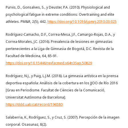
Purvis, D., Gonsalves, S., y Deuster, P.A. (2010). Physiological and
psychological fatigue in extreme conditions: Overtraining and elite
athletes. PM&R, 2(5), 442.
https://doi.org/10.1016/j.pmrj.2010.03.025
Rodríguez-Camacho, D.F., Correa-Mesa, J.F., Camargo-Rojas, D.A., y
Correa-Morales, J.C. (2016). Prevalencia de lesiones en gimnastas
pertenecientes a la Liga de Gimnasia de Bogotá, D.C. Revista de la
Facultad de Medicina, 64, 85-91.
https://doi.org/10.15446/revfacmed.v64n3Sup.50829
Rodríguez, N.J., y Puig, L.J.M. (2018). La gimnasia artística en la prensa
deportiva española: Análisis de la cobertura en los JJOO de Río 2016
[Grau en Periodisme. Facultat de Ciències de la Comunicació,
Universitat Autònoma de Barcelona].
https://ddd.uab.cat/record/196580
Salaberria, K., Rodríguez, S., y Cruz, S. (2007). Percepción de la imagen
corporal. Osasunaz, 8(2).