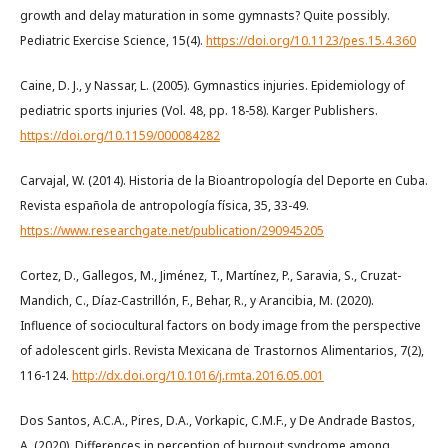
growth and delay maturation in some gymnasts? Quite possibly.
Pediatric Exercise Science, 15(4).
https://doi.org/10.1123/pes.15.4.360
Caine, D. J., y Nassar, L. (2005). Gymnastics injuries. Epidemiology of
pediatric sports injuries (Vol. 48, pp. 18-58). Karger Publishers.
https://doi.org/10.1159/000084282
Carvajal, W. (2014). Historia de la Bioantropología del Deporte en Cuba.
Revista española de antropología física, 35, 33-49.
https://www.researchgate.net/publication/290945205
Cortez, D., Gallegos, M., Jiménez, T., Martínez, P., Saravia, S., Cruzat-
Mandich, C., Díaz-Castrillón, F., Behar, R., y Arancibia, M. (2020).
Influence of sociocultural factors on body image from the perspective
of adolescent girls. Revista Mexicana de Trastornos Alimentarios, 7(2),
116-124.
http://dx.doi.org/10.1016/j.rmta.2016.05.001
Dos Santos, A.C.A., Pires, D.A., Vorkapic, C.M.F., y De Andrade Bastos,
A. (2020). Differences in perception of burnout syndrome among