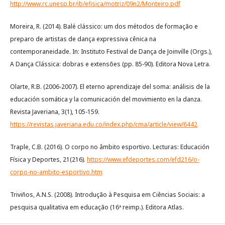
http://www.rc.unesp.br/ib/efisica/motriz/09n2/Monteiro.pdf
Moreira, R. (2014). Balé clássico: um dos métodos de formação e
preparo de artistas de dança expressiva cênica na
contemporaneidade. In: Instituto Festival de Dança de Joinville (Orgs.),
A Dança Clássica: dobras e extensões (pp. 85-90). Editora Nova Letra.
Olarte, R.B. (2006-2007). El eterno aprendizaje del soma: análisis de la
educación somática y la comunicación del movimiento en la danza.
Revista Javeriana, 3(1), 105-159.
https://revistas.javeriana.edu.co/index.php/cma/article/view/6442
Traple, C.B. (2016). O corpo no âmbito esportivo. Lecturas: Educación
Física y Deportes, 21(216).
https://www.efdeportes.com/efd216/o-
corpo-no-ambito-esportivo.htm
Triviños, A.N.S. (2008). Introdução à Pesquisa em Ciências Sociais: a
pesquisa qualitativa em educação (16ª reimp.). Editora Atlas.