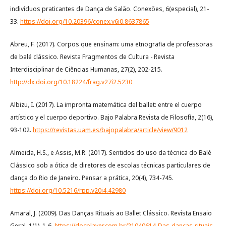
indivíduos praticantes de Dança de Salão. Conexões, 6(especial), 21-
33.
https://doi.org/10.20396/conex.v6i0.8637865
Abreu, F. (2017). Corpos que ensinam: uma etnografia de professoras
de balé clássico. Revista Fragmentos de Cultura - Revista
Interdisciplinar de Ciências Humanas, 27(2), 202-215.
http://dx.doi.org/10.18224/frag.v27i2.5230
Albizu, I. (2017). La impronta matemática del ballet: entre el cuerpo
artístico y el cuerpo deportivo. Bajo Palabra Revista de Filosofía, 2(16),
93-102.
https://revistas.uam.es/bajopalabra/article/view/9012
Almeida, H.S., e Assis, M.R. (2017). Sentidos do uso da técnica do Balé
Clássico sob a ótica de diretores de escolas técnicas particulares de
dança do Rio de Janeiro. Pensar a prática, 20(4), 734-745.
https://doi.org/10.5216/rpp.v20i4.42980
Amaral, J. (2009). Das Danças Rituais ao Ballet Clássico. Revista Ensaio
Geral, 1(1), 1-6.
https://docplayer.com.br/21040614-Das-dancas-rituais-