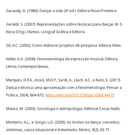
Garaudy, D. (1980). Dançar a vida (4ª ed.). Editora Nova Fronteira.
Geraldi, S. (2007). Representações sobre técnicas para dançar. In: S.
Nora (Org.). Húmus. Lorigraf Gráfica e Editora.
Gil, A.C. (2002). Como elaborar projetos de pesquisa. Editora Atlas.
Heller, A.A. (2006). Fenomenologia da expressão musical. Editora
Letras Contemporâneas.
Marques, D.P.A., Assis, M.D.P., Surdi, A., Lluch, A.C., e Kunz, E. (2017).
Dança e técnica: uma aproximação com a fenomenologia. Pensar a
Prática, 20(4), 864-872.
https://doi.org/10.5216/rpp.v20i4.44171
Mauss, M. (2003). Sociologia e antropologia. Editorial Cosac Naify.
Monteiro, H.L., e Grego, L.G. (2003). As lesões na dança: conceitos,
sintomas, causa situacional e tratamento. Motriz, 9(2), 63-71.