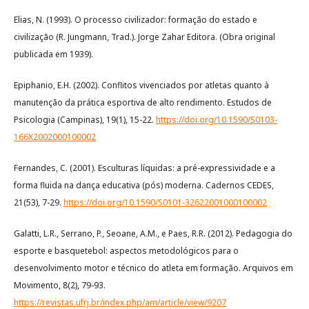
Elias, N. (1993). O processo civilizador: formação do estado e
civilização (R. Jungmann, Trad.). Jorge Zahar Editora. (Obra original
publicada em 1939).
Epiphanio, E.H. (2002). Conflitos vivenciados por atletas quanto à
manutenção da prática esportiva de alto rendimento. Estudos de
Psicologia (Campinas), 19(1), 15-22.
https://doi.org/10.1590/S0103-
166X2002000100002
Fernandes, C. (2001). Esculturas líquidas: a pré-expressividade e a
forma fluida na dança educativa (pós) moderna. Cadernos CEDES,
21(53), 7-29.
https://doi.org/10.1590/S0101-32622001000100002
Galatti, L.R., Serrano, P., Seoane, A.M., e Paes, R.R. (2012). Pedagogia do
esporte e basquetebol: aspectos metodológicos para o
desenvolvimento motor e técnico do atleta em formação. Arquivos em
Movimento, 8(2), 79-93.
https://revistas.ufrj.br/index.php/am/article/view/9207