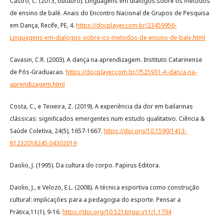
Castro, C. (2013, outubro). Linguagens em diálogos:sobre os métodos
de ensino de balé. Anais do Encontro Nacional de Grupos de Pesquisa
em Dança, Recife, PE, 4.
https://docplayer.com.br/23459956-
Linguagens-em-dialogos-sobre-os-metodos-de-ensino-de-bale.html
Cavasin, C.R. (2003). A dança na aprendizagem. Instituto Catarinense
de Pós-Graduacao.
https://docplayer.com.br/7525931-A-danca-na-
aprendizagem.html
Costa, C., e Teixeira, Z. (2019). A experiência da dor em bailarinas
clássicas: significados emergentes num estudo qualitativo. Ciência &
Saúde Coletiva, 24(5), 1657-1667.
https://doi.org/10.1590/1413-
81232018245.04302019
Daolio, J. (1995). Da cultura do corpo. Papirus Editora.
Daolio, J., e Velozo, E.L. (2008). A técnica esportiva como construção
cultural: implicações para a pedagogia do esporte. Pensar a
Prática,11(1), 9-16.
https://doi.org/10.5216/rpp.v11i1.1794