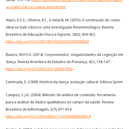
ao-ballet-classico-jaime-amaral.html
Anjos, K.S.S., Oliveira, R.C., e Velardi, M. (2015). A construção do corpo
ideal no balé clássico: uma investigação fenomenológica. Revista
Brasileira de Educação Física e Esporte, 29(3), 439-452.
https://doi.org/10.1590/1807-55092015000300439
Bastos, M.H.F.A. (2014). Corpoestados: singularidades da cognição em
dança. Revista Brasileira de Estudos da Presença, 4(1), 138-147.
https://doi.org/10.1590/2237-266037894
Caminada, E. (1999). História da dança: evolução cultural. Editora Sprint.
Campos, C.J.G. (2004). Método de análise de conteúdo: ferramenta
para a análise de dados qualitativos no campo da saúde. Revista
Brasileira de Enfermagem, 5(7), 611-614.
https://doi.org/10.1590/S0034-71672004000500019