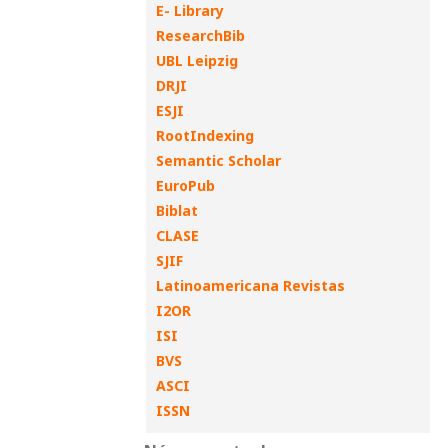
E- Library
ResearchBib
UBL Leipzig
DRJI
ESJI
RootIndexing
Semantic Scholar
EuroPub
Biblat
CLASE
SJIF
Latinoamericana Revistas
I2OR
ISI
BVS
ASCI
ISSN