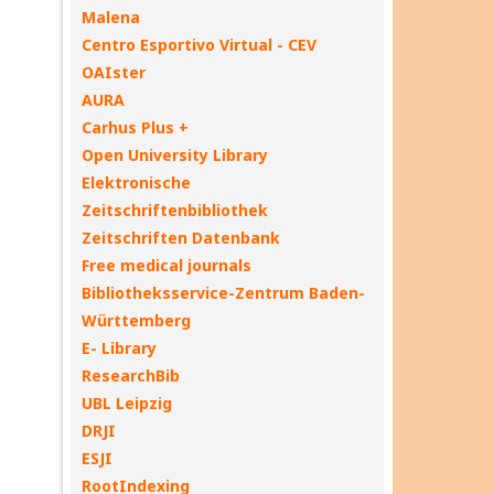
Malena
Centro Esportivo Virtual - CEV
OAIster
AURA
Carhus Plus +
Open University Library
Elektronische
Zeitschriftenbibliothek
Zeitschriften Datenbank
Free medical journals
Bibliotheksservice-Zentrum Baden-
Württemberg
E- Library
ResearchBib
UBL Leipzig
DRJI
ESJI
RootIndexing