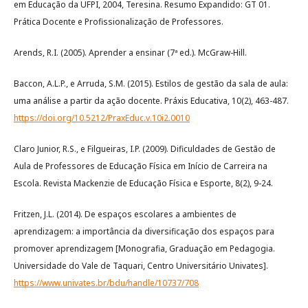
em Educação da UFPI, 2004, Teresina. Resumo Expandido: GT 01.
Prática Docente e Profissionalização de Professores.
Arends, R.I. (2005). Aprender a ensinar (7ª ed.). McGraw-Hill.
Baccon, A.L.P., e Arruda, S.M. (2015). Estilos de gestão da sala de aula:
uma análise a partir da ação docente. Práxis Educativa, 10(2), 463-487.
https://doi.org/10.5212/PraxEduc.v.10i2.0010
Claro Junior, R.S., e Filgueiras, I.P. (2009). Dificuldades de Gestão de
Aula de Professores de Educação Física em Início de Carreira na
Escola. Revista Mackenzie de Educação Física e Esporte, 8(2), 9-24.
Fritzen, J.L. (2014). De espaços escolares a ambientes de
aprendizagem: a importância da diversificação dos espaços para
promover aprendizagem [Monografia, Graduação em Pedagogia.
Universidade do Vale de Taquari, Centro Universitário Univates].
https://www.univates.br/bdu/handle/10737/708