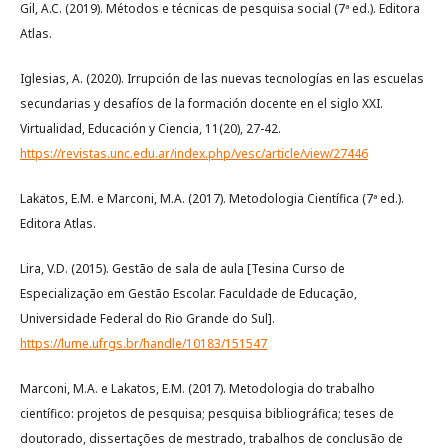
Gil, A.C. (2019). Métodos e técnicas de pesquisa social (7ª ed.). Editora
Atlas.
Iglesias, A. (2020). Irrupción de las nuevas tecnologías en las escuelas
secundarias y desafíos de la formación docente en el siglo XXI.
Virtualidad, Educación y Ciencia, 11(20), 27-42.
https://revistas.unc.edu.ar/index.php/vesc/article/view/27446
Lakatos, E.M. e Marconi, M.A. (2017). Metodologia Científica (7ª ed.).
Editora Atlas.
Lira, V.D. (2015). Gestão de sala de aula [Tesina Curso de
Especialização em Gestão Escolar. Faculdade de Educação,
Universidade Federal do Rio Grande do Sul].
https://lume.ufrgs.br/handle/10183/151547
Marconi, M.A. e Lakatos, E.M. (2017). Metodologia do trabalho
científico: projetos de pesquisa; pesquisa bibliográfica; teses de
doutorado, dissertações de mestrado, trabalhos de conclusão de