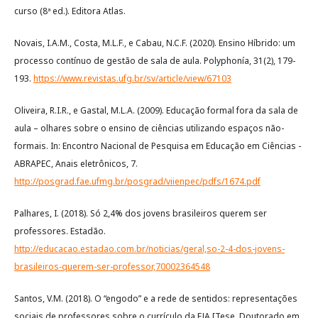
curso (8ª ed.). Editora Atlas.
Novais, I.A.M., Costa, M.L.F., e Cabau, N.C.F. (2020). Ensino Híbrido: um
processo contínuo de gestão de sala de aula. Polyphonía, 31(2), 179-
193.
https://www.revistas.ufg.br/sv/article/view/67103
Oliveira, R.I.R., e Gastal, M.L.A. (2009). Educação formal fora da sala de
aula – olhares sobre o ensino de ciências utilizando espaços não-
formais. In: Encontro Nacional de Pesquisa em Educação em Ciências -
ABRAPEC, Anais eletrônicos, 7.
http://posgrad.fae.ufmg.br/posgrad/viienpec/pdfs/1674.pdf
Palhares, I. (2018). Só 2,4% dos jovens brasileiros querem ser
professores. Estadão.
http://educacao.estadao.com.br/noticias/geral,so-2-4-dos-jovens-
brasileiros-querem-ser-professor,70002364548
Santos, V.M. (2018). O “engodo” e a rede de sentidos: representações
sociais de professores sobre o currículo da EJA [Tese, Doutorado em