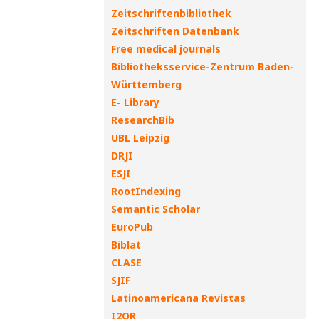
Zeitschriftenbibliothek
Zeitschriften Datenbank
Free medical journals
Bibliotheksservice-Zentrum Baden-
Württemberg
E- Library
ResearchBib
UBL Leipzig
DRJI
ESJI
RootIndexing
Semantic Scholar
EuroPub
Biblat
CLASE
SJIF
Latinoamericana Revistas
I2OR