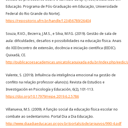
Educação. Programa de Pós-Graduação em Educação, Universidade
Federal do Rio Grande do Norte].
https://repositorio.ufrn.br/handle/123456789/26404
Souza, R.V.O., Bezerra, J.M.S., e Silva, M.F.G. (2019). Gestão de sala de
aula: dificuldades, desafios e possibilidades na educação física. Anais
do XIII Encontro de extensão, docência e iniciação científica (EEDIC).
Quixadá, CE.
http://publicacoesacademicas.unicatolicaquixada.edu.br/index.php/eedic/a
Valente, S. (2019). Influência da inteligência emocional na gestão de
conflito na relação professor-aluno(s). Revista de Estudios e
Investigación en Psicología y Educación, 6(2), 101-113.
https://doi.org/10.17979/reipe.2019.6.2.5786
Villanueva, M.S. (2009). A função social da educação física escolar no
combate ao sedentarismo. Portal Dia a Dia Educação.
http://www.diaadiaeducacao.pr.gov.br/portals/pde/arquivos/990-4.pdf