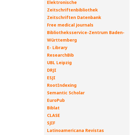
Elektronische
Zeitschriftenbibliothek
Zeitschriften Datenbank
Free medical journals
Bibliotheksservice-Zentrum Baden-
Württemberg
E- Library
ResearchBib
UBL Leipzig
DRJI
ESJI
RootIndexing
Semantic Scholar
EuroPub
Biblat
CLASE
SJIF
Latinoamericana Revistas