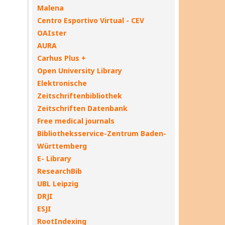
Malena
Centro Esportivo Virtual - CEV
OAIster
AURA
Carhus Plus +
Open University Library
Elektronische
Zeitschriftenbibliothek
Zeitschriften Datenbank
Free medical journals
Bibliotheksservice-Zentrum Baden-
Württemberg
E- Library
ResearchBib
UBL Leipzig
DRJI
ESJI
RootIndexing