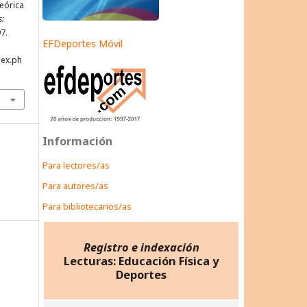
teórica
s:
97.
EFDeportes Móvil
dex.ph
Información
Para lectores/as
Para autores/as
Para bibliotecarios/as
Registro e indexación
Lecturas: Educación Física y
Deportes