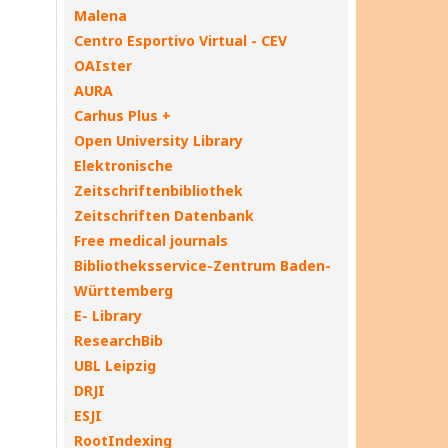
Malena
Centro Esportivo Virtual - CEV
OAIster
AURA
Carhus Plus +
Open University Library
Elektronische
Zeitschriftenbibliothek
Zeitschriften Datenbank
Free medical journals
Bibliotheksservice-Zentrum Baden-
Württemberg
E- Library
ResearchBib
UBL Leipzig
DRJI
ESJI
RootIndexing