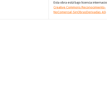
Esta obra está bajo licencia internaci
Creative Commons Reconocimiento-
NoComercial-SinObrasDerivadas 4.0
.