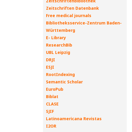
Zeitschriftenbibliothek
Zeitschriften Datenbank
Free medical journals
Bibliotheksservice-Zentrum Baden-
Württemberg
E- Library
ResearchBib
UBL Leipzig
DRJI
ESJI
RootIndexing
Semantic Scholar
EuroPub
Biblat
CLASE
SJIF
Latinoamericana Revistas
I2OR