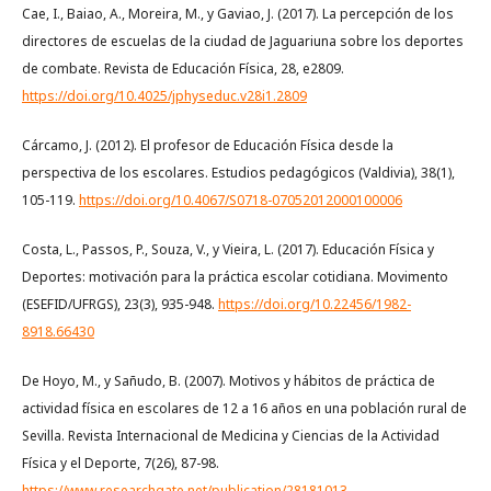
Cae, I., Baiao, A., Moreira, M., y Gaviao, J. (2017). La percepción de los
directores de escuelas de la ciudad de Jaguariuna sobre los deportes
de combate. Revista de Educación Física, 28, e2809.
https://doi.org/10.4025/jphyseduc.v28i1.2809
Cárcamo, J. (2012). El profesor de Educación Física desde la
perspectiva de los escolares. Estudios pedagógicos (Valdivia), 38(1),
105-119.
https://doi.org/10.4067/S0718-07052012000100006
Costa, L., Passos, P., Souza, V., y Vieira, L. (2017). Educación Física y
Deportes: motivación para la práctica escolar cotidiana. Movimento
(ESEFID/UFRGS), 23(3), 935-948.
https://doi.org/10.22456/1982-
8918.66430
De Hoyo, M., y Sañudo, B. (2007). Motivos y hábitos de práctica de
actividad física en escolares de 12 a 16 años en una población rural de
Sevilla. Revista Internacional de Medicina y Ciencias de la Actividad
Física y el Deporte, 7(26), 87-98.
https://www.researchgate.net/publication/28181013