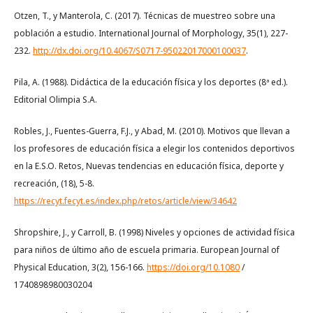
Otzen, T., y Manterola, C. (2017). Técnicas de muestreo sobre una
población a estudio. International Journal of Morphology, 35(1), 227-
232.
http://dx.doi.org/10.4067/S0717-95022017000100037
.
Pila, A. (1988). Didáctica de la educación física y los deportes (8ª ed.).
Editorial Olimpia S.A.
Robles, J., Fuentes-Guerra, F.J., y Abad, M. (2010). Motivos que llevan a
los profesores de educación física a elegir los contenidos deportivos
en la E.S.O. Retos, Nuevas tendencias en educación física, deporte y
recreación, (18), 5-8.
https://recyt.fecyt.es/index.php/retos/article/view/34642
Shropshire, J., y Carroll, B. (1998) Niveles y opciones de actividad física
para niños de último año de escuela primaria. European Journal of
Physical Education, 3(2), 156-166.
https://doi.org/10.1080
/
1740898980030204