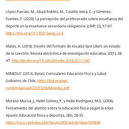
López-Parralo, M., Abad-Robles, M., Castillo-Viera, E., y Giménez-
Fuentes, F. (2020). La percepción del profesorado sobre enseñanza del
deporte en la enseñanza secundaria obligatoria. JUMP, (2), 57-67.
https://doi.org/10.17561/jump.n2.6
Matas, A. (2018). Diseño del formato de escalas tipo Likert: un estado
de la cuestión. Revista electrónica de investigación educativa, 20(1), 38-
47.
http://dx.doi.org/10.24320/redie.2018.20.1.1347
MINEDUC (2013). Bases Curriculares Educación Física y Salud.
Gobierno de Chile.
https://lyd.org/wp-
content/uploads/2013/06/Mineduc.pdf
Moreno Murcia, J., Hellin Gómez, P., y Hellin Rodríguez, M.G. (2006).
Pensamiento del alumno sobre la educación física según la edad.
Apunts: Educación física y deportes, (85), 28-35.
https://raco.cat/index.php/ApuntsEFD/article/view/300848