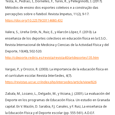
Testa, A., Pedraci, I., Dornelles, F., Turini, R., y Pellegrinotti, Í. (2017).
Métodos de ensino dos esportes coletivos e a construção das
percepções sobre o futebol. Revista Impetus, 11(2), 9-17.
https://doi.org/10.22579/20114680.432
Valera, S., Ureña Ortín, N., Ruiz, E., y Alarcón López, F. (2010). La
enseñanza de los deportes colectivos en educación física en la E.S.O..
Revista Internacional de Medicina y Ciencias de la Actividad Física y del
Deporte, 10(40), 502-520.
http://cdeporte.rediris.es/revista/revista40/artdeportes135.htm
Vargas, P., y Orozco, R. (2003). La importancia de la educación física en
el currículum escolar. Revista InterSedes, 4(7).
https://revistas.ucr.ac.cr/index.php/intersedes/article/view/826
Zabala, M., Lozano, L., Delgado, M., y Viciana, J. (2001). La evaluación del
Deporte en los programas de Educación Física. Un estudio en Granada
capital. En V. Mazón, D. Sarabia, F.J. Canales, y F. Ruiz, La enseñanza de
la Educación Física y el Deporte escolar (pp. 555-561). A.D.E.F.