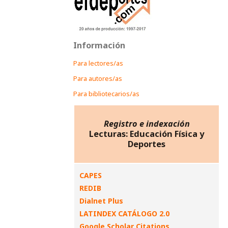
Información
Para lectores/as
Para autores/as
Para bibliotecarios/as
Registro e indexación
Lecturas: Educación Física y
Deportes
CAPES
REDIB
Dialnet Plus
LATINDEX CATÁLOGO 2.0
Google Scholar Citations