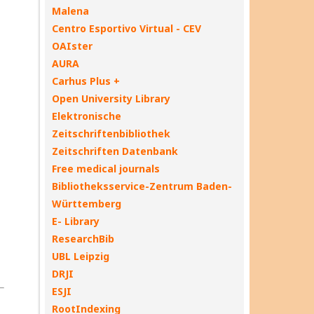
Malena
Centro Esportivo Virtual - CEV
OAIster
AURA
Carhus Plus +
Open University Library
Elektronische
Zeitschriftenbibliothek
Zeitschriften Datenbank
Free medical journals
Bibliotheksservice-Zentrum Baden-
Württemberg
E- Library
ResearchBib
UBL Leipzig
DRJI
ESJI
RootIndexing