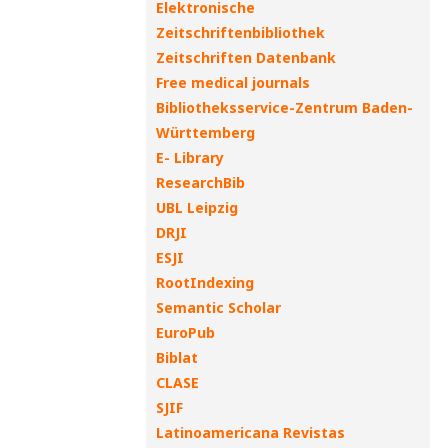
Elektronische
Zeitschriftenbibliothek
Zeitschriften Datenbank
Free medical journals
Bibliotheksservice-Zentrum Baden-
Württemberg
E- Library
ResearchBib
UBL Leipzig
DRJI
ESJI
RootIndexing
Semantic Scholar
EuroPub
Biblat
CLASE
SJIF
Latinoamericana Revistas