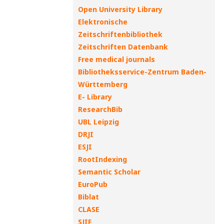
Open University Library
Elektronische
Zeitschriftenbibliothek
Zeitschriften Datenbank
Free medical journals
Bibliotheksservice-Zentrum Baden-
Württemberg
E- Library
ResearchBib
UBL Leipzig
DRJI
ESJI
RootIndexing
Semantic Scholar
EuroPub
Biblat
CLASE
SJIF