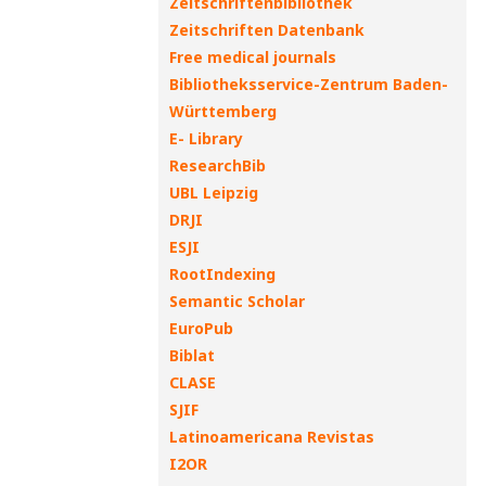
Zeitschriftenbibliothek
Zeitschriften Datenbank
Free medical journals
Bibliotheksservice-Zentrum Baden-
Württemberg
E- Library
ResearchBib
UBL Leipzig
DRJI
ESJI
RootIndexing
Semantic Scholar
EuroPub
Biblat
CLASE
SJIF
Latinoamericana Revistas
I2OR