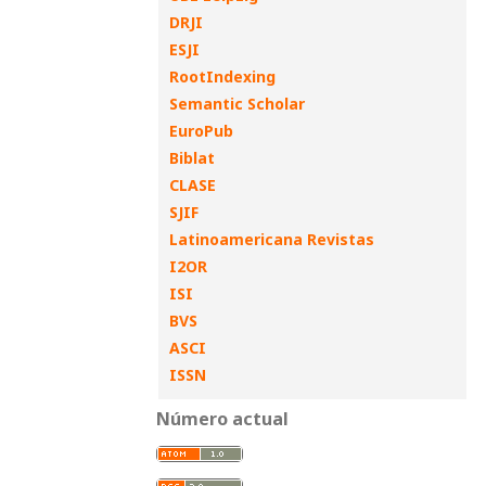
DRJI
ESJI
RootIndexing
Semantic Scholar
EuroPub
Biblat
CLASE
SJIF
Latinoamericana Revistas
I2OR
ISI
BVS
ASCI
ISSN
Número actual