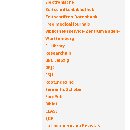
Elektronische
Zeitschriftenbibliothek
Zeitschriften Datenbank
Free medical journals
Bibliotheksservice-Zentrum Baden-
Württemberg
E- Library
ResearchBib
UBL Leipzig
DRJI
ESJI
RootIndexing
Semantic Scholar
EuroPub
Biblat
CLASE
SJIF
Latinoamericana Revistas