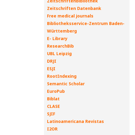
Zeitschriftenbibliothek
Zeitschriften Datenbank
Free medical journals
Bibliotheksservice-Zentrum Baden-
Württemberg
E- Library
ResearchBib
UBL Leipzig
DRJI
ESJI
RootIndexing
Semantic Scholar
EuroPub
Biblat
CLASE
SJIF
Latinoamericana Revistas
I2OR