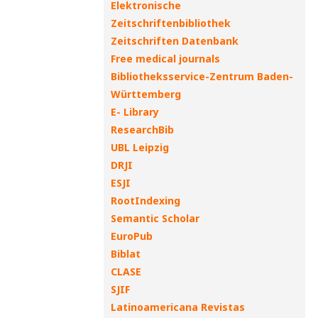
Elektronische
Zeitschriftenbibliothek
Zeitschriften Datenbank
Free medical journals
Bibliotheksservice-Zentrum Baden-
Württemberg
E- Library
ResearchBib
UBL Leipzig
DRJI
ESJI
RootIndexing
Semantic Scholar
EuroPub
Biblat
CLASE
SJIF
Latinoamericana Revistas