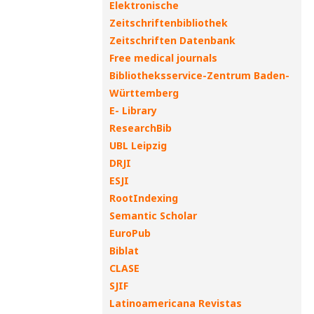
Elektronische
Zeitschriftenbibliothek
Zeitschriften Datenbank
Free medical journals
Bibliotheksservice-Zentrum Baden-
Württemberg
E- Library
ResearchBib
UBL Leipzig
DRJI
ESJI
RootIndexing
Semantic Scholar
EuroPub
Biblat
CLASE
SJIF
Latinoamericana Revistas