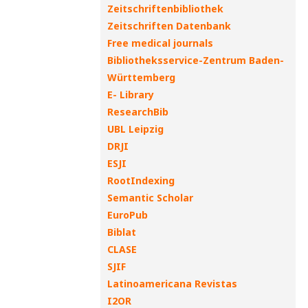
Zeitschriftenbibliothek
Zeitschriften Datenbank
Free medical journals
Bibliotheksservice-Zentrum Baden-
Württemberg
E- Library
ResearchBib
UBL Leipzig
DRJI
ESJI
RootIndexing
Semantic Scholar
EuroPub
Biblat
CLASE
SJIF
Latinoamericana Revistas
I2OR