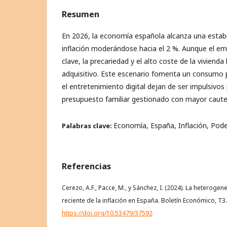
Resumen
En 2026, la economía española alcanza una estabil
inflación moderándose hacia el 2 %. Aunque el em
clave, la precariedad y el alto coste de la vivienda
adquisitivo. Este escenario fomenta un consumo p
el entretenimiento digital dejan de ser impulsivos
presupuesto familiar gestionado con mayor cautela
Economía, España, Inflación, Pode
Palabras clave:
Referencias
Cerezo, A.F., Pacce, M., y Sánchez, I. (2024). La heteroge
reciente de la inflación en España. Boletín Económico, T3.
https://doi.org/10.53479/37592