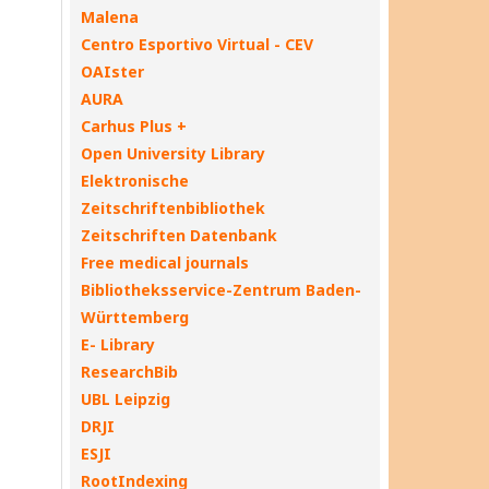
Malena
Centro Esportivo Virtual - CEV
OAIster
AURA
Carhus Plus +
Open University Library
Elektronische
Zeitschriftenbibliothek
Zeitschriften Datenbank
Free medical journals
Bibliotheksservice-Zentrum Baden-
Württemberg
E- Library
ResearchBib
UBL Leipzig
DRJI
ESJI
RootIndexing