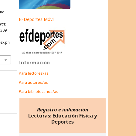
rno
EFDeportes Móvil
ras:
-309.
dex.ph
Información
Para lectores/as
Para autores/as
Para bibliotecarios/as
Registro e indexación
Lecturas: Educación Física y
Deportes