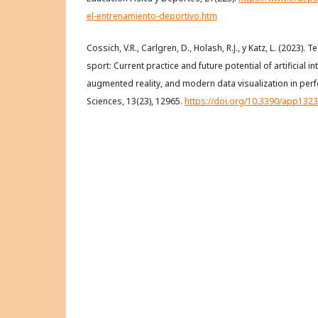
el-entrenamiento-deportivo.htm
Cossich, V.R., Carlgren, D., Holash, R.J., y Katz, L. (2023)
sport: Current practice and future potential of artificial inte
augmented reality, and modern data visualization in per
Sciences, 13(23), 12965.
https://doi.org/10.3390/app132