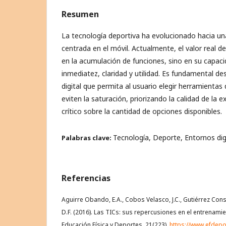
Resumen
La tecnología deportiva ha evolucionado hacia una
centrada en el móvil. Actualmente, el valor real d
en la acumulación de funciones, sino en su capaci
inmediatez, claridad y utilidad. Es fundamental des
digital que permita al usuario elegir herramienta
eviten la saturación, priorizando la calidad de la ex
crítico sobre la cantidad de opciones disponibles.
Tecnología, Deporte, Entornos dig
Palabras clave:
Referencias
Aguirre Obando, E.A., Cobos Velasco, J.C., Gutiérrez Const
D.F. (2016). Las TICs: sus repercusiones en el entrenamie
Educación Física y Deportes, 21(223).
https://www.efdepo