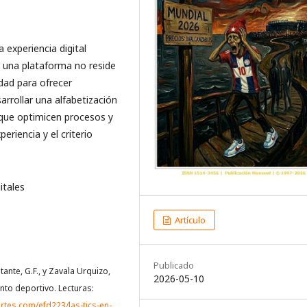
 experiencia digital
e una plataforma no reside
dad para ofrecer
arrollar una alfabetización
s que optimicen procesos y
periencia y el criterio
itales
Artículo
Publicado
ante, G.F., y Zavala Urquizo,
2026-05-10
nto deportivo. Lecturas:
rtes.com/efd223/las-tics-en-