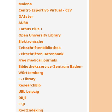
Malena
Centro Esportivo Virtual - CEV
OAIster
AURA
Carhus Plus +
Open University Library
Elektronische
Zeitschriftenbibliothek
Zeitschriften Datenbank
Free medical journals
Bibliotheksservice-Zentrum Baden-
Württemberg
E- Library
ResearchBib
UBL Leipzig
DRJI
ESJI
RootIndexing