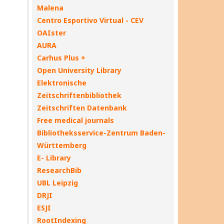
Malena
Centro Esportivo Virtual - CEV
OAIster
AURA
Carhus Plus +
Open University Library
Elektronische
Zeitschriftenbibliothek
Zeitschriften Datenbank
Free medical journals
Bibliotheksservice-Zentrum Baden-
Württemberg
E- Library
ResearchBib
UBL Leipzig
DRJI
ESJI
RootIndexing