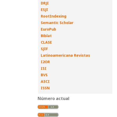
DRJI
ESJI
RootIndexing
Semantic Scholar
EuroPub
Biblat
CLASE
SJIF
Latinoamericana Revistas
I2OR
ISI
BVS
ASCI
ISSN
Número actual