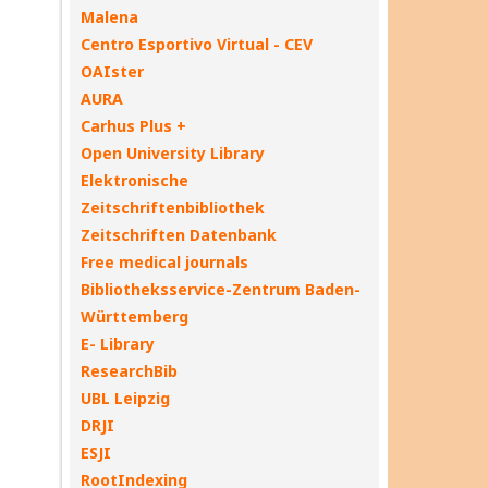
Malena
Centro Esportivo Virtual - CEV
OAIster
AURA
Carhus Plus +
Open University Library
Elektronische
Zeitschriftenbibliothek
Zeitschriften Datenbank
Free medical journals
Bibliotheksservice-Zentrum Baden-
Württemberg
E- Library
ResearchBib
UBL Leipzig
DRJI
ESJI
RootIndexing