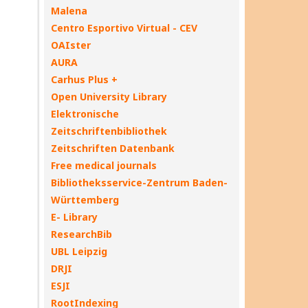
Malena
Centro Esportivo Virtual - CEV
OAIster
AURA
Carhus Plus +
Open University Library
Elektronische
Zeitschriftenbibliothek
Zeitschriften Datenbank
Free medical journals
Bibliotheksservice-Zentrum Baden-
Württemberg
E- Library
ResearchBib
UBL Leipzig
DRJI
ESJI
RootIndexing