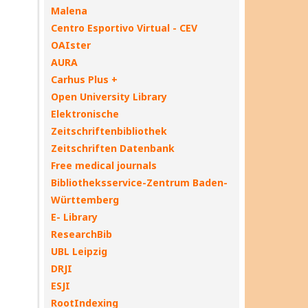
Malena
Centro Esportivo Virtual - CEV
OAIster
AURA
Carhus Plus +
Open University Library
Elektronische
Zeitschriftenbibliothek
Zeitschriften Datenbank
Free medical journals
Bibliotheksservice-Zentrum Baden-
Württemberg
E- Library
ResearchBib
UBL Leipzig
DRJI
ESJI
RootIndexing