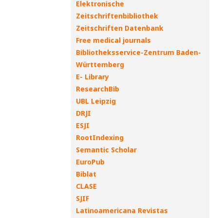
Elektronische
Zeitschriftenbibliothek
Zeitschriften Datenbank
Free medical journals
Bibliotheksservice-Zentrum Baden-
Württemberg
E- Library
ResearchBib
UBL Leipzig
DRJI
ESJI
RootIndexing
Semantic Scholar
EuroPub
Biblat
CLASE
SJIF
Latinoamericana Revistas